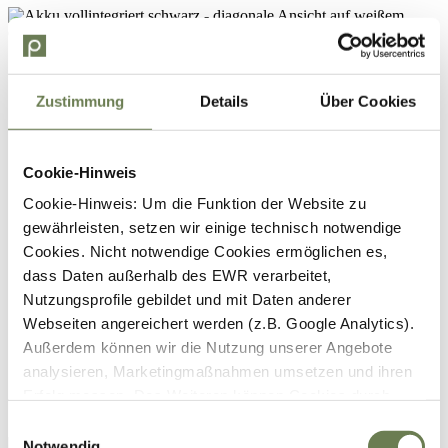
Zustimmung
Details
Über Cookies
Cookie-Hinweis
Cookie-Hinweis: Um die Funktion der Website zu
gewährleisten, setzen wir einige technisch notwendige
Cookies. Nicht notwendige Cookies ermöglichen es,
dass Daten außerhalb des EWR verarbeitet,
Nutzungsprofile gebildet und mit Daten anderer
Webseiten angereichert werden (z.B. Google Analytics).
Außerdem können wir die Nutzung unserer Angebote
analysieren, Marketingmaßnahmen umsetzen und ihren
Erfolg messen. Des Weiteren können Cookies durch
Anbieter externer Medien gesetzt werden (z.B. YouTube).
Einwilligungsauswahl
Für die genannten Verarbeitungszwecke können
Notwendig