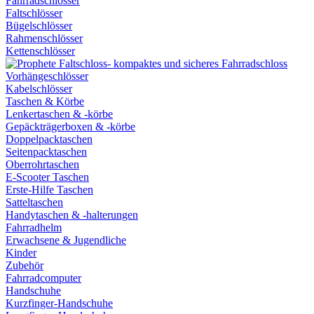
Fahrradschlösser
Faltschlösser
Bügelschlösser
Rahmenschlösser
Kettenschlösser
Vorhängeschlösser
Kabelschlösser
Taschen & Körbe
Lenkertaschen & -körbe
Gepäckträgerboxen & -körbe
Doppelpacktaschen
Seitenpacktaschen
Oberrohrtaschen
E-Scooter Taschen
Erste-Hilfe Taschen
Satteltaschen
Handytaschen & -halterungen
Fahrradhelm
Erwachsene & Jugendliche
Kinder
Zubehör
Fahrradcomputer
Handschuhe
Kurzfinger-Handschuhe