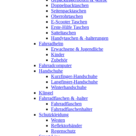
Doppelpacktaschen
Seitenpacktaschen
Oberrohrtaschen
E-Scooter Taschen
Erste-Hilfe Taschen
Satteltaschen
Handytaschen & -halterungen
Fahrradhelm
Erwachsene & Jugendliche
Kinder
Zubehör
Fahrradcomputer
Handschuhe
Kurzfinger-Handschuhe
Langfinger-Handschuhe
Winterhandschuhe
Klingel
Fahrradflaschen & -halter
Fahrradflaschen
Fahrradflaschenhalter
Schutzkleidung
Westen
Reflektorbänder
Regenschutz