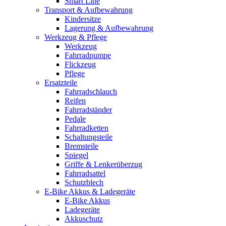
Smart Line
Transport & Aufbewahrung
Kindersitze
Lagerung & Aufbewahrung
Werkzeug & Pflege
Werkzeug
Fahrradpumpe
Flickzeug
Pflege
Ersatzteile
Fahrradschlauch
Reifen
Fahrradständer
Pedale
Fahrradketten
Schaltungsteile
Bremsteile
Spiegel
Griffe & Lenkerüberzug
Fahrradsattel
Schutzblech
E-Bike Akkus & Ladegeräte
E-Bike Akkus
Ladegeräte
Akkuschutz