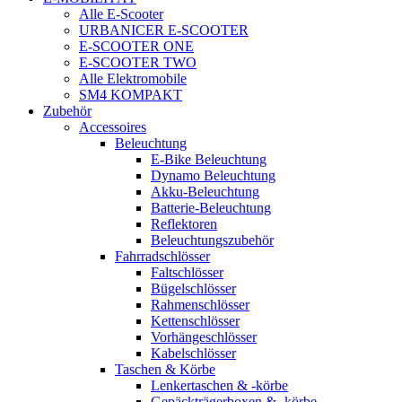
Alle E-Scooter
URBANICER E-SCOOTER
E-SCOOTER ONE
E-SCOOTER TWO
Alle Elektromobile
SM4 KOMPAKT
Zubehör
Accessoires
Beleuchtung
E-Bike Beleuchtung
Dynamo Beleuchtung
Akku-Beleuchtung
Batterie-Beleuchtung
Reflektoren
Beleuchtungszubehör
Fahrradschlösser
Faltschlösser
Bügelschlösser
Rahmenschlösser
Kettenschlösser
Vorhängeschlösser
Kabelschlösser
Taschen & Körbe
Lenkertaschen & -körbe
Gepäckträgerboxen & -körbe