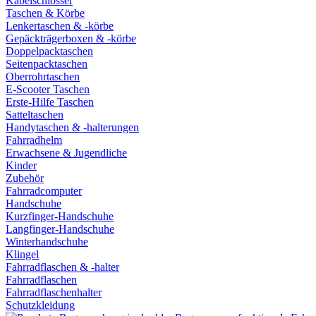
Kabelschlösser
Taschen & Körbe
Lenkertaschen & -körbe
Gepäckträgerboxen & -körbe
Doppelpacktaschen
Seitenpacktaschen
Oberrohrtaschen
E-Scooter Taschen
Erste-Hilfe Taschen
Satteltaschen
Handytaschen & -halterungen
Fahrradhelm
Erwachsene & Jugendliche
Kinder
Zubehör
Fahrradcomputer
Handschuhe
Kurzfinger-Handschuhe
Langfinger-Handschuhe
Winterhandschuhe
Klingel
Fahrradflaschen & -halter
Fahrradflaschen
Fahrradflaschenhalter
Schutzkleidung