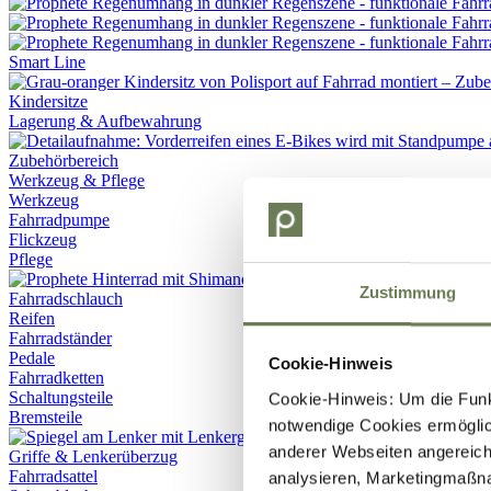
Smart Line
Kindersitze
Lagerung & Aufbewahrung
Werkzeug & Pflege
Werkzeug
Fahrradpumpe
Flickzeug
Pflege
Zustimmung
Fahrradschlauch
Reifen
Fahrradständer
Pedale
Cookie-Hinweis
Fahrradketten
Schaltungsteile
Cookie-Hinweis: Um die Funkt
Bremsteile
notwendige Cookies ermöglic
anderer Webseiten angereich
Griffe & Lenkerüberzug
Fahrradsattel
analysieren, Marketingmaßn