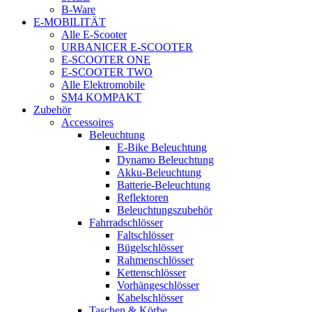
B-Ware
E-MOBILITÄT
Alle E-Scooter
URBANICER E-SCOOTER
E-SCOOTER ONE
E-SCOOTER TWO
Alle Elektromobile
SM4 KOMPAKT
Zubehör
Accessoires
Beleuchtung
E-Bike Beleuchtung
Dynamo Beleuchtung
Akku-Beleuchtung
Batterie-Beleuchtung
Reflektoren
Beleuchtungszubehör
Fahrradschlösser
Faltschlösser
Bügelschlösser
Rahmenschlösser
Kettenschlösser
Vorhängeschlösser
Kabelschlösser
Taschen & Körbe