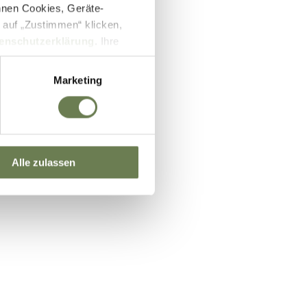
nnen Cookies, Geräte-
 auf „Zustimmen“ klicken,
enschutzerklärung
. Ihre
lb des EWR wie zum Beispiel
ifizierung nach dem EU-US
Marketing
und Überwachungszwecken auf
setzbar sein können. Unter
 Einwilligung zu ganzen
Alle zulassen