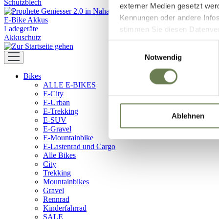
Schutzblech
externer Medien gesetzt wer
Kennungen oder andere Infos
E-Bike Akkus
Ladegeräte
stimmen Sie diesen Datenverar
Akkuschutz
Zustimmung umfasst zeitlich
Einwilligungsauswahl
in den USA (Art. 49 Abs. 1 l
Notwendig
Data Privacy Framework vorl
Bikes
Ihre Daten zugreifen und da
ALLE E-BIKES
dem Link „Details “ finden S
E-City
Kategorien geben.
E-Urban
E-Trekking
Ablehnen
E-SUV
E-Gravel
E-Mountainbike
E-Lastenrad und Cargo
Alle Bikes
City
Trekking
Mountainbikes
Gravel
Rennrad
Kinderfahrrad
SALE