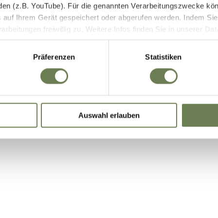
den (z.B. YouTube). Für die genannten Verarbeitungszwecke kö
E-Bike Akkus & Ladegeräte
 auf Ihrem Gerät gespeichert oder abgerufen werden. Indem Sie
beitungen freiwillig zu. Weitere Infos finden Sie in unserer
Dat
 begrenzt auch die Einwilligung zur Datenverarbeitung außerha
it. a) DSGVO), sofern für den entsprechenden Dienst keine Zert
Präferenzen
Statistiken
iegt. In den USA ist es möglich, dass Behörden zu Kontroll- 
bei weder wirksame Rechtsbehelfe noch Betroffenenrechte durch
ie eine Übersicht über alle verwendeten Cookies. Sie können Ihre
Auswahl erlauben