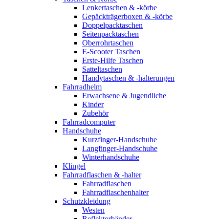
Lenkertaschen & -körbe
Gepäckträgerboxen & -körbe
Doppelpacktaschen
Seitenpacktaschen
Oberrohrtaschen
E-Scooter Taschen
Erste-Hilfe Taschen
Satteltaschen
Handytaschen & -halterungen
Fahrradhelm
Erwachsene & Jugendliche
Kinder
Zubehör
Fahrradcomputer
Handschuhe
Kurzfinger-Handschuhe
Langfinger-Handschuhe
Winterhandschuhe
Klingel
Fahrradflaschen & -halter
Fahrradflaschen
Fahrradflaschenhalter
Schutzkleidung
Westen
Reflektorbänder