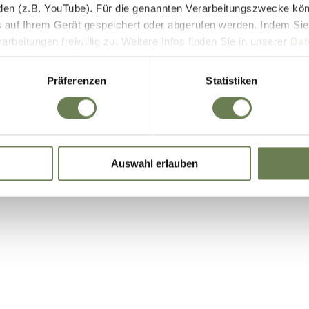
den (z.B. YouTube). Für die genannten Verarbeitungszwecke kö
E-Bike Akkus & Ladegeräte
 auf Ihrem Gerät gespeichert oder abgerufen werden. Indem Sie
beitungen freiwillig zu. Weitere Infos finden Sie in unserer
Dat
 begrenzt auch die Einwilligung zur Datenverarbeitung außerha
it. a) DSGVO), sofern für den entsprechenden Dienst keine Zert
Präferenzen
Statistiken
iegt. In den USA ist es möglich, dass Behörden zu Kontroll- 
bei weder wirksame Rechtsbehelfe noch Betroffenenrechte durch
ie eine Übersicht über alle verwendeten Cookies. Sie können Ihre
Auswahl erlauben