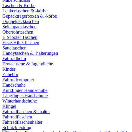
Kabelschlösser
Taschen & Körbe
Lenkertaschen & -körbe
Gepäckträgerboxen & -körbe
Doppelpacktaschen
Seitenpacktaschen
Oberrohrtaschen
E-Scooter Taschen
Erste-Hilfe Taschen
Satteltaschen
Handytaschen & -halterungen
Fahrradhelm
Erwachsene & Jugendliche
Kinder
Zubehör
Fahrradcomputer
Handschuhe
Kurzfinger-Handschuhe
Langfinger-Handschuhe
Winterhandschuhe
Klingel
Fahrradflaschen & -halter
Fahrradflaschen
Fahrradflaschenhalter
Schutzkleidung