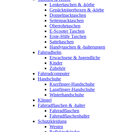
Lenkertaschen & -körbe
Gepäckträgerboxen & -körbe
Doppelpacktaschen
Seitenpacktaschen
Oberrohrtaschen
E-Scooter Taschen
Erste-Hilfe Taschen
Satteltaschen
Handytaschen & -halterungen
Fahrradhelm
Erwachsene & Jugendliche
Kinder
Zubehör
Fahrradcomputer
Handschuhe
Kurzfinger-Handschuhe
Langfinger-Handschuhe
Winterhandschuhe
Klingel
Fahrradflaschen & -halter
Fahrradflaschen
Fahrradflaschenhalter
Schutzkleidung
Westen
Reflektorbänder