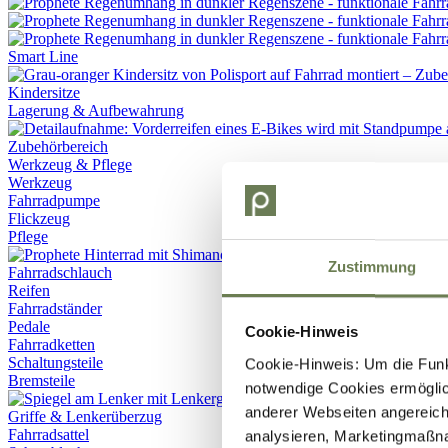
Smart Line
Kindersitze
Lagerung & Aufbewahrung
Werkzeug & Pflege
Werkzeug
Fahrradpumpe
Flickzeug
Pflege
Zustimmung
Fahrradschlauch
Reifen
Fahrradständer
Pedale
Cookie-Hinweis
Fahrradketten
Schaltungsteile
Cookie-Hinweis: Um die Funkt
Bremsteile
notwendige Cookies ermöglic
anderer Webseiten angereich
Griffe & Lenkerüberzug
Fahrradsattel
analysieren, Marketingmaßn