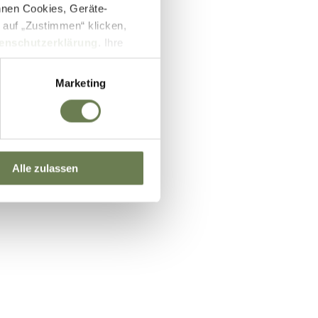
nnen Cookies, Geräte-
 auf „Zustimmen“ klicken,
enschutzerklärung
. Ihre
lb des EWR wie zum Beispiel
ifizierung nach dem EU-US
Marketing
und Überwachungszwecken auf
setzbar sein können. Unter
 Einwilligung zu ganzen
Alle zulassen