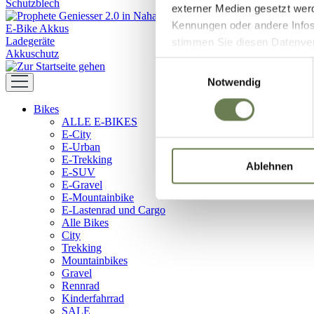
Schutzblech
externer Medien gesetzt wer
Kennungen oder andere Infos
E-Bike Akkus
Ladegeräte
stimmen Sie diesen Datenverar
Akkuschutz
Zustimmung umfasst zeitlich
Einwilligungsauswahl
in den USA (Art. 49 Abs. 1 l
Notwendig
Data Privacy Framework vorl
Bikes
Ihre Daten zugreifen und da
ALLE E-BIKES
dem Link „Details “ finden S
E-City
Kategorien geben.
E-Urban
E-Trekking
Ablehnen
E-SUV
E-Gravel
E-Mountainbike
E-Lastenrad und Cargo
Alle Bikes
City
Trekking
Mountainbikes
Gravel
Rennrad
Kinderfahrrad
SALE