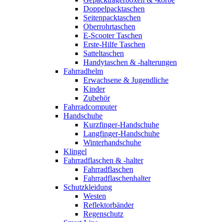
Doppelpacktaschen
Seitenpacktaschen
Oberrohrtaschen
E-Scooter Taschen
Erste-Hilfe Taschen
Satteltaschen
Handytaschen & -halterungen
Fahrradhelm
Erwachsene & Jugendliche
Kinder
Zubehör
Fahrradcomputer
Handschuhe
Kurzfinger-Handschuhe
Langfinger-Handschuhe
Winterhandschuhe
Klingel
Fahrradflaschen & -halter
Fahrradflaschen
Fahrradflaschenhalter
Schutzkleidung
Westen
Reflektorbänder
Regenschutz