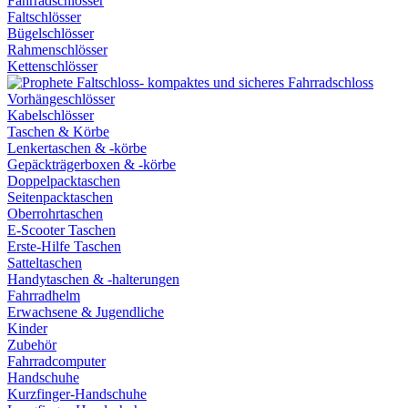
Fahrradschlösser
Faltschlösser
Bügelschlösser
Rahmenschlösser
Kettenschlösser
Vorhängeschlösser
Kabelschlösser
Taschen & Körbe
Lenkertaschen & -körbe
Gepäckträgerboxen & -körbe
Doppelpacktaschen
Seitenpacktaschen
Oberrohrtaschen
E-Scooter Taschen
Erste-Hilfe Taschen
Satteltaschen
Handytaschen & -halterungen
Fahrradhelm
Erwachsene & Jugendliche
Kinder
Zubehör
Fahrradcomputer
Handschuhe
Kurzfinger-Handschuhe