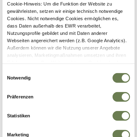
Cookie-Hinweis: Um die Funktion der Website zu
gewährleisten, setzen wir einige technisch notwendige
Cookies. Nicht notwendige Cookies ermöglichen es,
dass Daten außerhalb des EWR verarbeitet,
Nutzungsprofile gebildet und mit Daten anderer
Webseiten angereichert werden (z.B. Google Analytics).
Außerdem können wir die Nutzung unserer Angebote
analysieren, Marketingmaßnahmen umsetzen und ihren
Erfolg messen. Des Weiteren können Cookies durch
Anbieter externer Medien gesetzt werden (z.B. YouTube).
Einwilligungsauswahl
Für die genannten Verarbeitungszwecke können
Notwendig
Cookies, Geräte-Kennungen oder andere Infos auf Ihrem
Gerät gespeichert oder abgerufen werden. Indem Sie auf
Präferenzen
„Zustimmen“ klicken, stimmen Sie diesen
Datenverarbeitungen freiwillig zu. Weitere Infos finden
Sie in unserer
Datenschutzerklärung
. Ihre Zustimmung
Statistiken
umfasst zeitlich begrenzt auch die Einwilligung zur
Datenverarbeitung außerhalb des EWR wie zum Beispiel
Marketing
in den USA (Art. 49 Abs. 1 lit. a) DSGVO), sofern für den