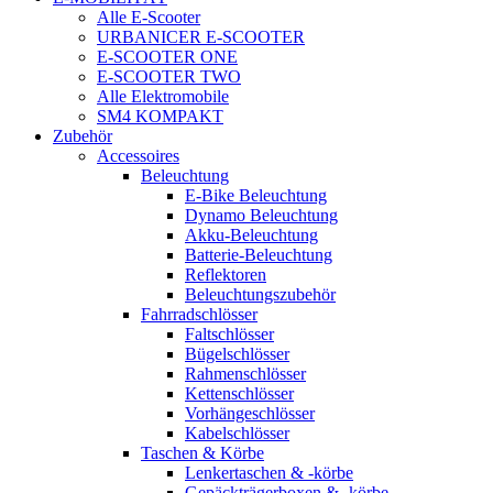
Alle E-Scooter
URBANICER E-SCOOTER
E-SCOOTER ONE
E-SCOOTER TWO
Alle Elektromobile
SM4 KOMPAKT
Zubehör
Accessoires
Beleuchtung
E-Bike Beleuchtung
Dynamo Beleuchtung
Akku-Beleuchtung
Batterie-Beleuchtung
Reflektoren
Beleuchtungszubehör
Fahrradschlösser
Faltschlösser
Bügelschlösser
Rahmenschlösser
Kettenschlösser
Vorhängeschlösser
Kabelschlösser
Taschen & Körbe
Lenkertaschen & -körbe
Gepäckträgerboxen & -körbe