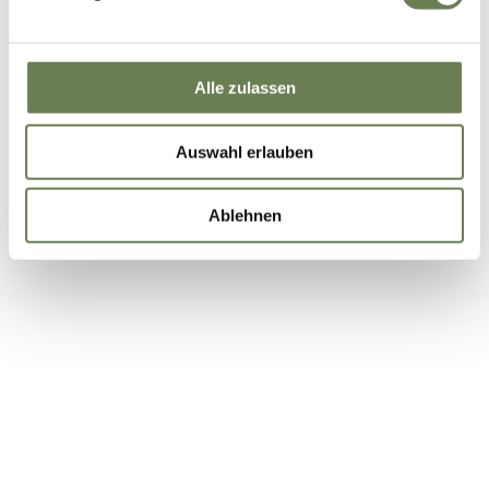
entsprechenden Dienst keine Zertifizierung nach dem
EU-US Data Privacy Framework vorliegt. In den USA ist
es möglich, dass Behörden zu Kontroll- und
Alle zulassen
Überwachungszwecken auf Ihre Daten zugreifen und
dabei weder wirksame Rechtsbehelfe noch
Auswahl erlauben
Betroffenenrechte durchsetzbar sein können. Unter dem
Link „Details “ finden Sie eine Übersicht über alle
verwendeten Cookies. Sie können Ihre Einwilligung zu
Ablehnen
ganzen Kategorien geben.