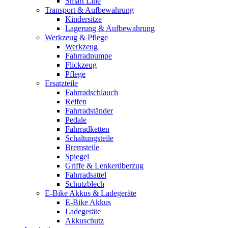
Smart Line
Transport & Aufbewahrung
Kindersitze
Lagerung & Aufbewahrung
Werkzeug & Pflege
Werkzeug
Fahrradpumpe
Flickzeug
Pflege
Ersatzteile
Fahrradschlauch
Reifen
Fahrradständer
Pedale
Fahrradketten
Schaltungsteile
Bremsteile
Spiegel
Griffe & Lenkerüberzug
Fahrradsattel
Schutzblech
E-Bike Akkus & Ladegeräte
E-Bike Akkus
Ladegeräte
Akkuschutz