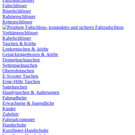
Fahrradschlösser
Faltschlösser
Bügelschlösser
Rahmenschlösser
Kettenschlösser
Vorhängeschlösser
Kabelschlösser
Taschen & Körbe
Lenkertaschen & -körbe
Gepäckträgerboxen & -körbe
Doppelpacktaschen
Seitenpacktaschen
Oberrohrtaschen
E-Scooter Taschen
Erste-Hilfe Taschen
Satteltaschen
Handytaschen & -halterungen
Fahrradhelm
Erwachsene & Jugendliche
Kinder
Zubehör
Fahrradcomputer
Handschuhe
Kurzfinger-Handschuhe