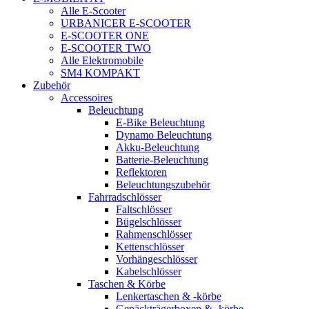
Alle E-Scooter
URBANICER E-SCOOTER
E-SCOOTER ONE
E-SCOOTER TWO
Alle Elektromobile
SM4 KOMPAKT
Zubehör
Accessoires
Beleuchtung
E-Bike Beleuchtung
Dynamo Beleuchtung
Akku-Beleuchtung
Batterie-Beleuchtung
Reflektoren
Beleuchtungszubehör
Fahrradschlösser
Faltschlösser
Bügelschlösser
Rahmenschlösser
Kettenschlösser
Vorhängeschlösser
Kabelschlösser
Taschen & Körbe
Lenkertaschen & -körbe
Gepäckträgerboxen & -körbe