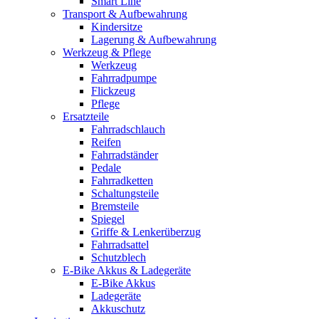
Smart Line
Transport & Aufbewahrung
Kindersitze
Lagerung & Aufbewahrung
Werkzeug & Pflege
Werkzeug
Fahrradpumpe
Flickzeug
Pflege
Ersatzteile
Fahrradschlauch
Reifen
Fahrradständer
Pedale
Fahrradketten
Schaltungsteile
Bremsteile
Spiegel
Griffe & Lenkerüberzug
Fahrradsattel
Schutzblech
E-Bike Akkus & Ladegeräte
E-Bike Akkus
Ladegeräte
Akkuschutz