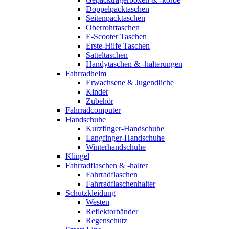
Doppelpacktaschen
Seitenpacktaschen
Oberrohrtaschen
E-Scooter Taschen
Erste-Hilfe Taschen
Satteltaschen
Handytaschen & -halterungen
Fahrradhelm
Erwachsene & Jugendliche
Kinder
Zubehör
Fahrradcomputer
Handschuhe
Kurzfinger-Handschuhe
Langfinger-Handschuhe
Winterhandschuhe
Klingel
Fahrradflaschen & -halter
Fahrradflaschen
Fahrradflaschenhalter
Schutzkleidung
Westen
Reflektorbänder
Regenschutz