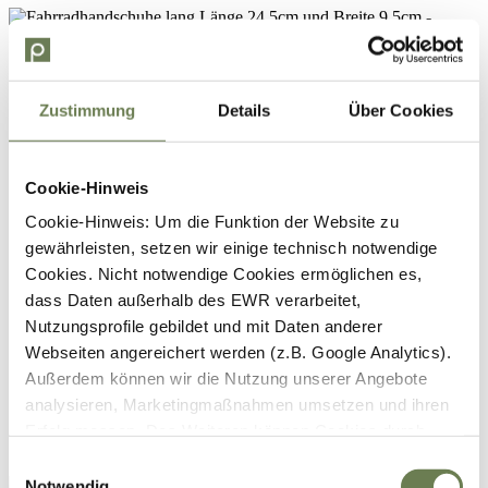
Zustimmung
Details
Über Cookies
Cookie-Hinweis
Cookie-Hinweis: Um die Funktion der Website zu
gewährleisten, setzen wir einige technisch notwendige
Cookies. Nicht notwendige Cookies ermöglichen es,
dass Daten außerhalb des EWR verarbeitet,
Nutzungsprofile gebildet und mit Daten anderer
Webseiten angereichert werden (z.B. Google Analytics).
Außerdem können wir die Nutzung unserer Angebote
analysieren, Marketingmaßnahmen umsetzen und ihren
Erfolg messen. Des Weiteren können Cookies durch
Anbieter externer Medien gesetzt werden (z.B. YouTube).
Einwilligungsauswahl
Für die genannten Verarbeitungszwecke können
Notwendig