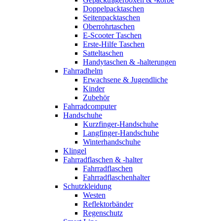
Doppelpacktaschen
Seitenpacktaschen
Oberrohrtaschen
E-Scooter Taschen
Erste-Hilfe Taschen
Satteltaschen
Handytaschen & -halterungen
Fahrradhelm
Erwachsene & Jugendliche
Kinder
Zubehör
Fahrradcomputer
Handschuhe
Kurzfinger-Handschuhe
Langfinger-Handschuhe
Winterhandschuhe
Klingel
Fahrradflaschen & -halter
Fahrradflaschen
Fahrradflaschenhalter
Schutzkleidung
Westen
Reflektorbänder
Regenschutz