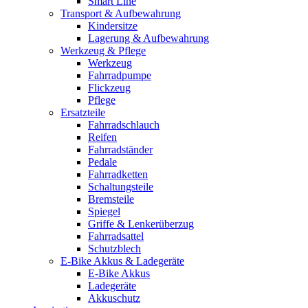
Smart Line
Transport & Aufbewahrung
Kindersitze
Lagerung & Aufbewahrung
Werkzeug & Pflege
Werkzeug
Fahrradpumpe
Flickzeug
Pflege
Ersatzteile
Fahrradschlauch
Reifen
Fahrradständer
Pedale
Fahrradketten
Schaltungsteile
Bremsteile
Spiegel
Griffe & Lenkerüberzug
Fahrradsattel
Schutzblech
E-Bike Akkus & Ladegeräte
E-Bike Akkus
Ladegeräte
Akkuschutz