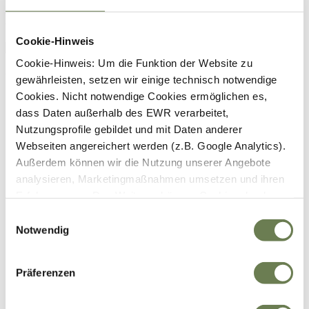
Fahrradweste
Cookie-Hinweis
Cookie-Hinweis: Um die Funktion der Website zu
31,09 €*
gewährleisten, setzen wir einige technisch notwendige
Cookies. Nicht notwendige Cookies ermöglichen es,
dass Daten außerhalb des EWR verarbeitet,
Nutzungsprofile gebildet und mit Daten anderer
Webseiten angereichert werden (z.B. Google Analytics).
Außerdem können wir die Nutzung unserer Angebote
analysieren, Marketingmaßnahmen umsetzen und ihren
Erfolg messen. Des Weiteren können Cookies durch
Anbieter externer Medien gesetzt werden (z.B. YouTube).
Einwilligungsauswahl
Für die genannten Verarbeitungszwecke können
Notwendig
Cookies, Geräte-Kennungen oder andere Infos auf Ihrem
Gerät gespeichert oder abgerufen werden. Indem Sie auf
Präferenzen
„Zustimmen“ klicken, stimmen Sie diesen
Datenverarbeitungen freiwillig zu. Weitere Infos finden