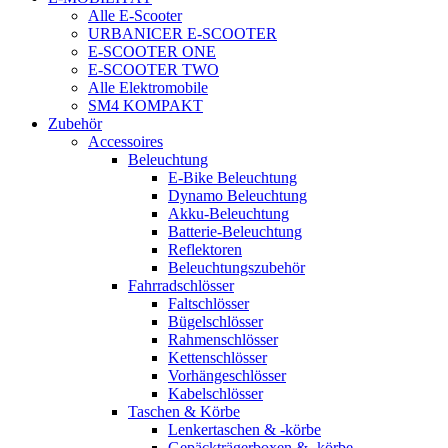
Alle E-Scooter
URBANICER E-SCOOTER
E-SCOOTER ONE
E-SCOOTER TWO
Alle Elektromobile
SM4 KOMPAKT
Zubehör
Accessoires
Beleuchtung
E-Bike Beleuchtung
Dynamo Beleuchtung
Akku-Beleuchtung
Batterie-Beleuchtung
Reflektoren
Beleuchtungszubehör
Fahrradschlösser
Faltschlösser
Bügelschlösser
Rahmenschlösser
Kettenschlösser
Vorhängeschlösser
Kabelschlösser
Taschen & Körbe
Lenkertaschen & -körbe
Gepäckträgerboxen & -körbe