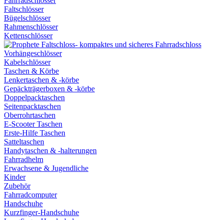
Fahrradschlösser
Faltschlösser
Bügelschlösser
Rahmenschlösser
Kettenschlösser
Vorhängeschlösser
Kabelschlösser
Taschen & Körbe
Lenkertaschen & -körbe
Gepäckträgerboxen & -körbe
Doppelpacktaschen
Seitenpacktaschen
Oberrohrtaschen
E-Scooter Taschen
Erste-Hilfe Taschen
Satteltaschen
Handytaschen & -halterungen
Fahrradhelm
Erwachsene & Jugendliche
Kinder
Zubehör
Fahrradcomputer
Handschuhe
Kurzfinger-Handschuhe