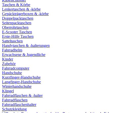
Kabelschlösser
Taschen & Körbe
Lenkertaschen & -körbe
Gepäckträgerboxen & -körbe
Doppelpacktaschen
Seitenpacktaschen
Oberrohrtaschen
E-Scooter Taschen
Erste-Hilfe Taschen
Satteltaschen
Handytaschen & -halterungen
Fahrradhelm
Erwachsene & Jugendliche
Kinder
Zubehör
Fahrradcomputer
Handschuhe
Kurzfinger-Handschuhe
Langfinger-Handschuhe
Winterhandschuhe
Klingel
Fahrradflaschen & -halter
Fahrradflaschen
Fahrradflaschenhalter
Schutzkleidung