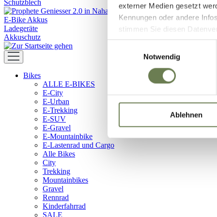
Schutzblech
externer Medien gesetzt wer
Kennungen oder andere Infos
E-Bike Akkus
Ladegeräte
stimmen Sie diesen Datenverar
Akkuschutz
Zustimmung umfasst zeitlich
Einwilligungsauswahl
in den USA (Art. 49 Abs. 1 l
Notwendig
Data Privacy Framework vorl
Bikes
Ihre Daten zugreifen und da
ALLE E-BIKES
dem Link „Details “ finden S
E-City
Kategorien geben.
E-Urban
E-Trekking
Ablehnen
E-SUV
E-Gravel
E-Mountainbike
E-Lastenrad und Cargo
Alle Bikes
City
Trekking
Mountainbikes
Gravel
Rennrad
Kinderfahrrad
SALE