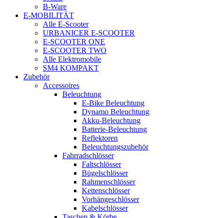
B-Ware
E-MOBILITÄT
Alle E-Scooter
URBANICER E-SCOOTER
E-SCOOTER ONE
E-SCOOTER TWO
Alle Elektromobile
SM4 KOMPAKT
Zubehör
Accessoires
Beleuchtung
E-Bike Beleuchtung
Dynamo Beleuchtung
Akku-Beleuchtung
Batterie-Beleuchtung
Reflektoren
Beleuchtungszubehör
Fahrradschlösser
Faltschlösser
Bügelschlösser
Rahmenschlösser
Kettenschlösser
Vorhängeschlösser
Kabelschlösser
Taschen & Körbe