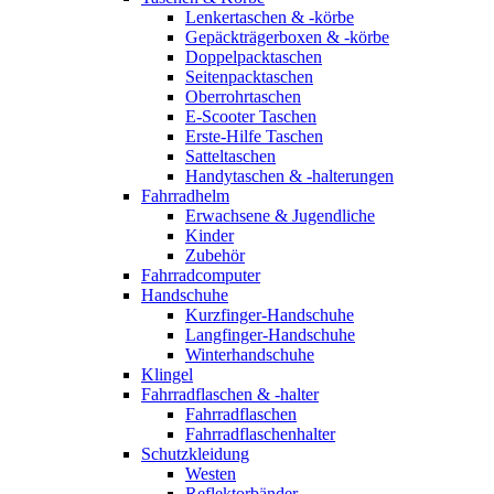
Lenkertaschen & -körbe
Gepäckträgerboxen & -körbe
Doppelpacktaschen
Seitenpacktaschen
Oberrohrtaschen
E-Scooter Taschen
Erste-Hilfe Taschen
Satteltaschen
Handytaschen & -halterungen
Fahrradhelm
Erwachsene & Jugendliche
Kinder
Zubehör
Fahrradcomputer
Handschuhe
Kurzfinger-Handschuhe
Langfinger-Handschuhe
Winterhandschuhe
Klingel
Fahrradflaschen & -halter
Fahrradflaschen
Fahrradflaschenhalter
Schutzkleidung
Westen
Reflektorbänder