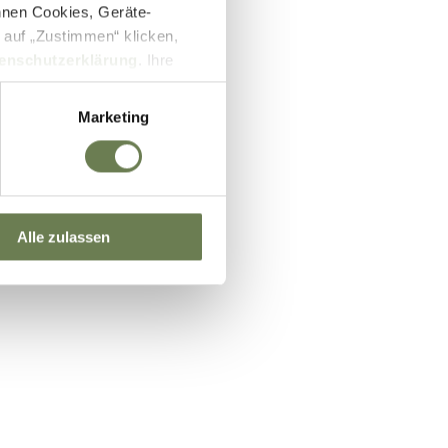
nnen Cookies, Geräte-
 auf „Zustimmen“ klicken,
enschutzerklärung
. Ihre
lb des EWR wie zum Beispiel
ifizierung nach dem EU-US
Marketing
und Überwachungszwecken auf
setzbar sein können. Unter
 Einwilligung zu ganzen
Alle zulassen