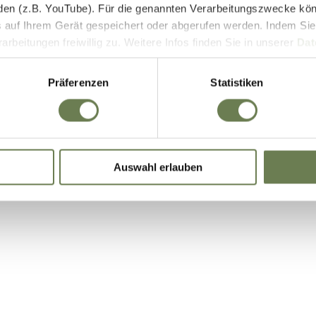
den (z.B. YouTube). Für die genannten Verarbeitungszwecke kö
E-Bike Akkus & Ladegeräte
 auf Ihrem Gerät gespeichert oder abgerufen werden. Indem Sie
beitungen freiwillig zu. Weitere Infos finden Sie in unserer
Dat
 begrenzt auch die Einwilligung zur Datenverarbeitung außerha
it. a) DSGVO), sofern für den entsprechenden Dienst keine Zert
Präferenzen
Statistiken
iegt. In den USA ist es möglich, dass Behörden zu Kontroll- 
bei weder wirksame Rechtsbehelfe noch Betroffenenrechte durch
ie eine Übersicht über alle verwendeten Cookies. Sie können Ihre
Auswahl erlauben