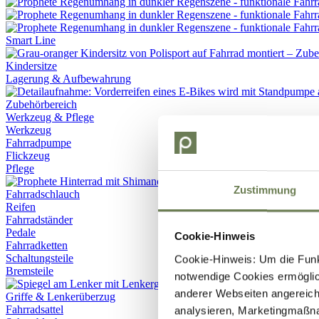
Smart Line
Kindersitze
Lagerung & Aufbewahrung
Werkzeug & Pflege
Werkzeug
Fahrradpumpe
Flickzeug
Pflege
Zustimmung
Fahrradschlauch
Reifen
Fahrradständer
Pedale
Cookie-Hinweis
Fahrradketten
Schaltungsteile
Cookie-Hinweis: Um die Funkt
Bremsteile
notwendige Cookies ermöglic
anderer Webseiten angereich
Griffe & Lenkerüberzug
Fahrradsattel
analysieren, Marketingmaßn