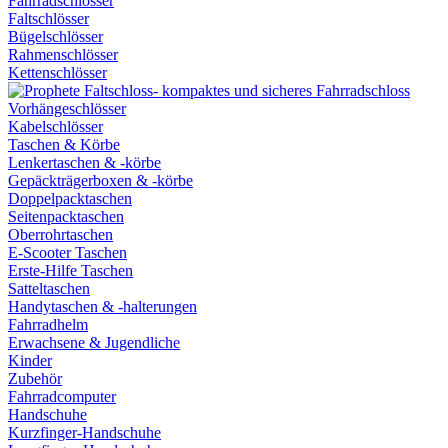
Fahrradschlösser
Faltschlösser
Bügelschlösser
Rahmenschlösser
Kettenschlösser
Vorhängeschlösser
Kabelschlösser
Taschen & Körbe
Lenkertaschen & -körbe
Gepäckträgerboxen & -körbe
Doppelpacktaschen
Seitenpacktaschen
Oberrohrtaschen
E-Scooter Taschen
Erste-Hilfe Taschen
Satteltaschen
Handytaschen & -halterungen
Fahrradhelm
Erwachsene & Jugendliche
Kinder
Zubehör
Fahrradcomputer
Handschuhe
Kurzfinger-Handschuhe