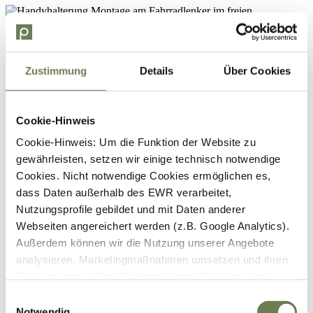
Zustimmung
Details
Über Cookies
Cookie-Hinweis
Cookie-Hinweis: Um die Funktion der Website zu
gewährleisten, setzen wir einige technisch notwendige
Cookies. Nicht notwendige Cookies ermöglichen es,
dass Daten außerhalb des EWR verarbeitet,
Nutzungsprofile gebildet und mit Daten anderer
Webseiten angereichert werden (z.B. Google Analytics).
Außerdem können wir die Nutzung unserer Angebote
analysieren, Marketingmaßnahmen umsetzen und ihren
Erfolg messen. Des Weiteren können Cookies durch
Anbieter externer Medien gesetzt werden (z.B. YouTube).
Einwilligungsauswahl
Für die genannten Verarbeitungszwecke können
Notwendig