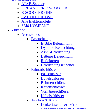
Alle E-Scooter
URBANICER E-SCOOTER
E-SCOOTER ONE
E-SCOOTER TWO
Alle Elektromobile
SM4 KOMPAKT
Zubehör
Accessoires
Beleuchtung
E-Bike Beleuchtung
Dynamo Beleuchtung
Akku-Beleuchtung
Batterie-Beleuchtung
Reflektoren
Beleuchtungszubehör
Fahrradschlösser
Faltschlösser
Bügelschlösser
Rahmenschlösser
Kettenschlösser
Vorhängeschlösser
Kabelschlösser
Taschen & Körbe
Lenkertaschen & -körbe
Gepäckträgerboxen & -körbe