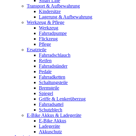
Smart Line
Transport & Aufbewahrung
Kindersitze
Lagerung & Aufbewahrung
Werkzeug & Pflege
Werkzeug
Fahrradpumpe
Flickzeug
Pflege
Ersatzteile
Fahrradschlauch
Reifen
Fahrradständer
Pedale
Fahrradketten
Schaltungsteile
Bremsteile
Spiegel
Griffe & Lenkerüberzug
Fahrradsattel
Schutzblech
E-Bike Akkus & Ladegeräte
E-Bike Akkus
Ladegeräte
Akkuschutz