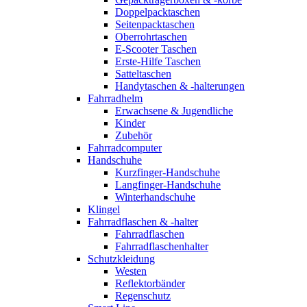
Doppelpacktaschen
Seitenpacktaschen
Oberrohrtaschen
E-Scooter Taschen
Erste-Hilfe Taschen
Satteltaschen
Handytaschen & -halterungen
Fahrradhelm
Erwachsene & Jugendliche
Kinder
Zubehör
Fahrradcomputer
Handschuhe
Kurzfinger-Handschuhe
Langfinger-Handschuhe
Winterhandschuhe
Klingel
Fahrradflaschen & -halter
Fahrradflaschen
Fahrradflaschenhalter
Schutzkleidung
Westen
Reflektorbänder
Regenschutz