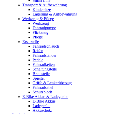
Smart Line
Transport & Aufbewahrung
Kindersitze
Lagerung & Aufbewahrung
Werkzeug & Pflege
Werkzeug
Fahrradpumpe
Flickzeug
Pflege
Ersatzteile
Fahrradschlauch
Reifen
Fahrradständer
Pedale
Fahrradketten
Schaltungsteile
Bremsteile
Spiegel
Griffe & Lenkerüberzug
Fahrradsattel
Schutzblech
E-Bike Akkus & Ladegeräte
E-Bike Akkus
Ladegeräte
Akkuschutz