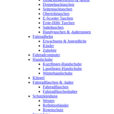
Doppelpacktaschen
Seitenpacktaschen
Oberrohrtaschen
E-Scooter Taschen
Erste-Hilfe Taschen
Satteltaschen
Handytaschen & -halterungen
Fahrradhelm
Erwachsene & Jugendliche
Kinder
Zubehör
Fahrradcomputer
Handschuhe
Kurzfinger-Handschuhe
Langfinger-Handschuhe
Winterhandschuhe
Klingel
Fahrradflaschen & -halter
Fahrradflaschen
Fahrradflaschenhalter
Schutzkleidung
Westen
Reflektorbänder
Regenschutz