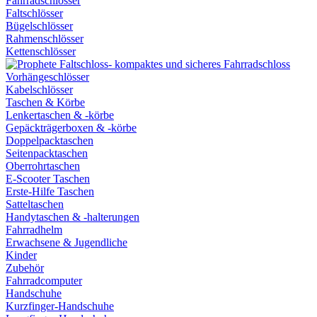
Fahrradschlösser
Faltschlösser
Bügelschlösser
Rahmenschlösser
Kettenschlösser
Vorhängeschlösser
Kabelschlösser
Taschen & Körbe
Lenkertaschen & -körbe
Gepäckträgerboxen & -körbe
Doppelpacktaschen
Seitenpacktaschen
Oberrohrtaschen
E-Scooter Taschen
Erste-Hilfe Taschen
Satteltaschen
Handytaschen & -halterungen
Fahrradhelm
Erwachsene & Jugendliche
Kinder
Zubehör
Fahrradcomputer
Handschuhe
Kurzfinger-Handschuhe