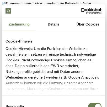
Zustimmung
Details
Über Cookies
Cookie-Hinweis
Cookie-Hinweis: Um die Funktion der Website zu
gewährleisten, setzen wir einige technisch notwendige
Cookies. Nicht notwendige Cookies ermöglichen es,
dass Daten außerhalb des EWR verarbeitet,
Nutzungsprofile gebildet und mit Daten anderer
Webseiten angereichert werden (z.B. Google Analytics).
Außerdem können wir die Nutzung unserer Angebote
analysieren, Marketingmaßnahmen umsetzen und ihren
Erfolg messen. Des Weiteren können Cookies durch
Anbieter externer Medien gesetzt werden (z.B. YouTube).
Einwilligungsauswahl
Für die genannten Verarbeitungszwecke können
Notwendig