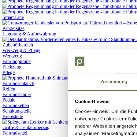
Smart Line
Kindersitze
Lagerung & Aufbewahrung
Werkzeug & Pflege
Werkzeug
Fahrradpumpe
Flickzeug
Pflege
Zustimmung
Fahrradschlauch
Reifen
Fahrradständer
Pedale
Cookie-Hinweis
Fahrradketten
Schaltungsteile
Cookie-Hinweis: Um die Funkt
Bremsteile
notwendige Cookies ermöglic
anderer Webseiten angereich
Griffe & Lenkerüberzug
Fahrradsattel
analysieren, Marketingmaßn