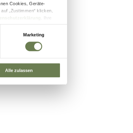
nnen Cookies, Geräte-
 auf „Zustimmen“ klicken,
enschutzerklärung
. Ihre
lb des EWR wie zum Beispiel
ifizierung nach dem EU-US
Marketing
und Überwachungszwecken auf
setzbar sein können. Unter
 Einwilligung zu ganzen
Alle zulassen