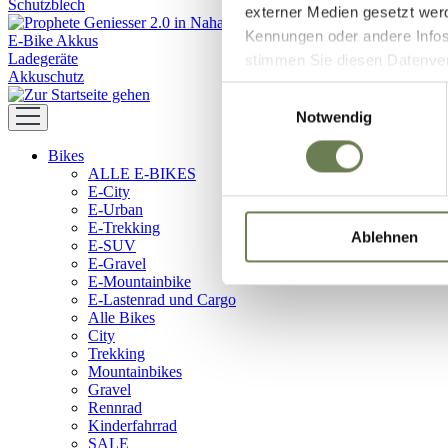
Schutzblech
externer Medien gesetzt wer
Kennungen oder andere Infos
E-Bike Akkus
Ladegeräte
stimmen Sie diesen Datenverar
Akkuschutz
Zustimmung umfasst zeitlich
Einwilligungsauswahl
in den USA (Art. 49 Abs. 1 l
Notwendig
Data Privacy Framework vorl
Bikes
Ihre Daten zugreifen und da
ALLE E-BIKES
dem Link „Details “ finden S
E-City
Kategorien geben.
E-Urban
E-Trekking
Ablehnen
E-SUV
E-Gravel
E-Mountainbike
E-Lastenrad und Cargo
Alle Bikes
City
Trekking
Mountainbikes
Gravel
Rennrad
Kinderfahrrad
SALE