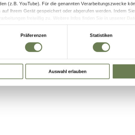
den (z.B. YouTube). Für die genannten Verarbeitungszwecke kö
E-Bike Akkus & Ladegeräte
 auf Ihrem Gerät gespeichert oder abgerufen werden. Indem Sie
beitungen freiwillig zu. Weitere Infos finden Sie in unserer
Dat
 begrenzt auch die Einwilligung zur Datenverarbeitung außerha
it. a) DSGVO), sofern für den entsprechenden Dienst keine Zert
Präferenzen
Statistiken
iegt. In den USA ist es möglich, dass Behörden zu Kontroll- 
bei weder wirksame Rechtsbehelfe noch Betroffenenrechte durch
ie eine Übersicht über alle verwendeten Cookies. Sie können Ihre
Auswahl erlauben