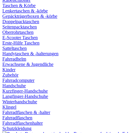
Kabelschlösser
Taschen & Körbe
Lenkertaschen & -körbe
Gepäckträgerboxen & -körbe
Doppelpacktaschen
Seitenpacktaschen
Oberrohrtaschen
E-Scooter Taschen
Erste-Hilfe Taschen
Satteltaschen
Handytaschen & -halterungen
Fahrradhelm
Erwachsene & Jugendliche
Kinder
Zubehör
Fahrradcomputer
Handschuhe
Kurzfinger-Handschuhe
Langfinger-Handschuhe
Winterhandschuhe
Klingel
Fahrradflaschen & -halter
Fahrradflaschen
Fahrradflaschenhalter
Schutzkleidung