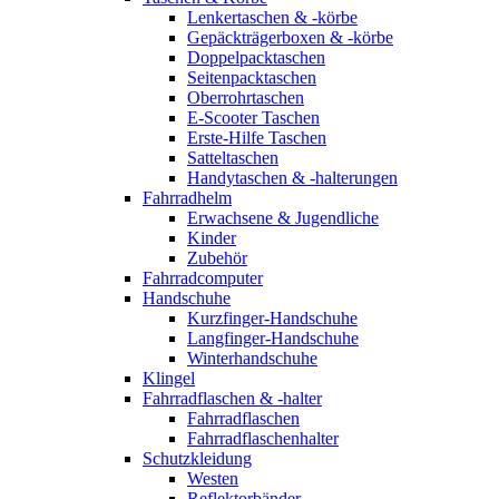
Lenkertaschen & -körbe
Gepäckträgerboxen & -körbe
Doppelpacktaschen
Seitenpacktaschen
Oberrohrtaschen
E-Scooter Taschen
Erste-Hilfe Taschen
Satteltaschen
Handytaschen & -halterungen
Fahrradhelm
Erwachsene & Jugendliche
Kinder
Zubehör
Fahrradcomputer
Handschuhe
Kurzfinger-Handschuhe
Langfinger-Handschuhe
Winterhandschuhe
Klingel
Fahrradflaschen & -halter
Fahrradflaschen
Fahrradflaschenhalter
Schutzkleidung
Westen
Reflektorbänder