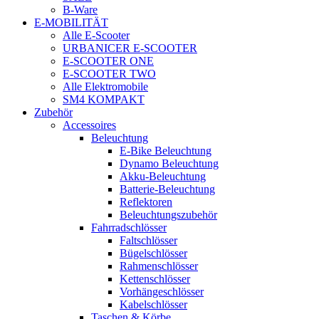
B-Ware
E-MOBILITÄT
Alle E-Scooter
URBANICER E-SCOOTER
E-SCOOTER ONE
E-SCOOTER TWO
Alle Elektromobile
SM4 KOMPAKT
Zubehör
Accessoires
Beleuchtung
E-Bike Beleuchtung
Dynamo Beleuchtung
Akku-Beleuchtung
Batterie-Beleuchtung
Reflektoren
Beleuchtungszubehör
Fahrradschlösser
Faltschlösser
Bügelschlösser
Rahmenschlösser
Kettenschlösser
Vorhängeschlösser
Kabelschlösser
Taschen & Körbe