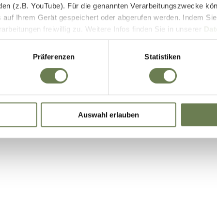
den (z.B. YouTube). Für die genannten Verarbeitungszwecke kö
E-Bike Akkus & Ladegeräte
 auf Ihrem Gerät gespeichert oder abgerufen werden. Indem Sie
beitungen freiwillig zu. Weitere Infos finden Sie in unserer
Dat
 begrenzt auch die Einwilligung zur Datenverarbeitung außerha
it. a) DSGVO), sofern für den entsprechenden Dienst keine Zert
Präferenzen
Statistiken
iegt. In den USA ist es möglich, dass Behörden zu Kontroll- 
bei weder wirksame Rechtsbehelfe noch Betroffenenrechte durch
ie eine Übersicht über alle verwendeten Cookies. Sie können Ihre
Auswahl erlauben