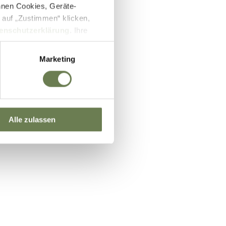
nnen Cookies, Geräte-
 auf „Zustimmen“ klicken,
enschutzerklärung
. Ihre
lb des EWR wie zum Beispiel
ifizierung nach dem EU-US
Marketing
und Überwachungszwecken auf
setzbar sein können. Unter
 Einwilligung zu ganzen
Alle zulassen