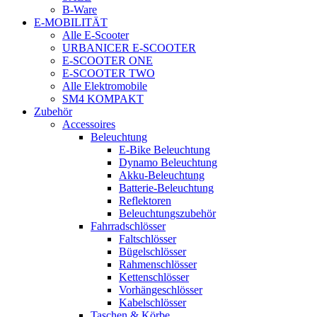
B-Ware
E-MOBILITÄT
Alle E-Scooter
URBANICER E-SCOOTER
E-SCOOTER ONE
E-SCOOTER TWO
Alle Elektromobile
SM4 KOMPAKT
Zubehör
Accessoires
Beleuchtung
E-Bike Beleuchtung
Dynamo Beleuchtung
Akku-Beleuchtung
Batterie-Beleuchtung
Reflektoren
Beleuchtungszubehör
Fahrradschlösser
Faltschlösser
Bügelschlösser
Rahmenschlösser
Kettenschlösser
Vorhängeschlösser
Kabelschlösser
Taschen & Körbe