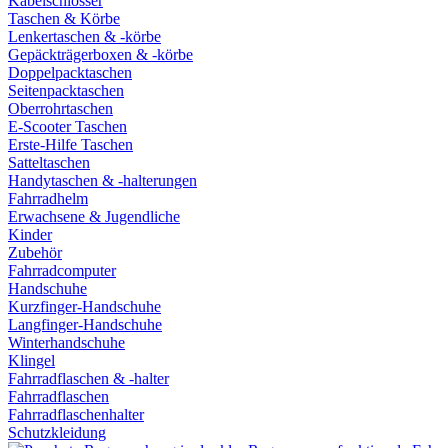
Kabelschlösser
Taschen & Körbe
Lenkertaschen & -körbe
Gepäckträgerboxen & -körbe
Doppelpacktaschen
Seitenpacktaschen
Oberrohrtaschen
E-Scooter Taschen
Erste-Hilfe Taschen
Satteltaschen
Handytaschen & -halterungen
Fahrradhelm
Erwachsene & Jugendliche
Kinder
Zubehör
Fahrradcomputer
Handschuhe
Kurzfinger-Handschuhe
Langfinger-Handschuhe
Winterhandschuhe
Klingel
Fahrradflaschen & -halter
Fahrradflaschen
Fahrradflaschenhalter
Schutzkleidung