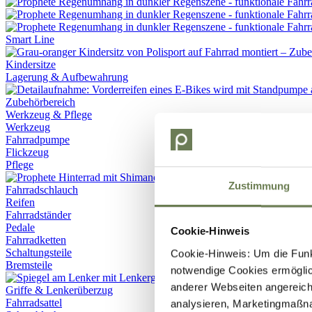
Smart Line
Kindersitze
Lagerung & Aufbewahrung
Werkzeug & Pflege
Werkzeug
Fahrradpumpe
Flickzeug
Pflege
Zustimmung
Fahrradschlauch
Reifen
Fahrradständer
Pedale
Cookie-Hinweis
Fahrradketten
Schaltungsteile
Cookie-Hinweis: Um die Funkt
Bremsteile
notwendige Cookies ermöglic
anderer Webseiten angereich
Griffe & Lenkerüberzug
Fahrradsattel
analysieren, Marketingmaßn