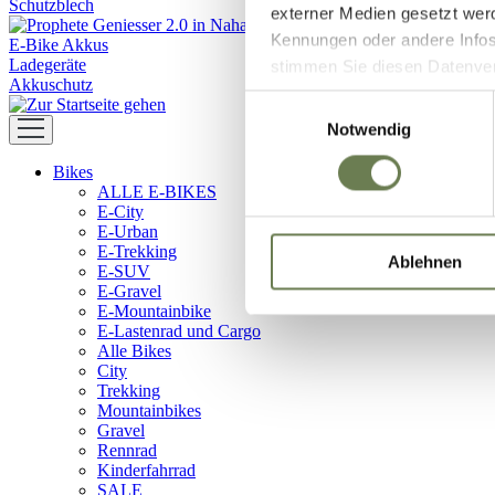
Schutzblech
externer Medien gesetzt wer
Kennungen oder andere Infos
E-Bike Akkus
Ladegeräte
stimmen Sie diesen Datenverar
Akkuschutz
Zustimmung umfasst zeitlich
Einwilligungsauswahl
in den USA (Art. 49 Abs. 1 l
Notwendig
Data Privacy Framework vorl
Bikes
Ihre Daten zugreifen und da
ALLE E-BIKES
dem Link „Details “ finden S
E-City
Kategorien geben.
E-Urban
E-Trekking
Ablehnen
E-SUV
E-Gravel
E-Mountainbike
E-Lastenrad und Cargo
Alle Bikes
City
Trekking
Mountainbikes
Gravel
Rennrad
Kinderfahrrad
SALE