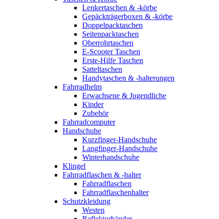
Lenkertaschen & -körbe
Gepäckträgerboxen & -körbe
Doppelpacktaschen
Seitenpacktaschen
Oberrohrtaschen
E-Scooter Taschen
Erste-Hilfe Taschen
Satteltaschen
Handytaschen & -halterungen
Fahrradhelm
Erwachsene & Jugendliche
Kinder
Zubehör
Fahrradcomputer
Handschuhe
Kurzfinger-Handschuhe
Langfinger-Handschuhe
Winterhandschuhe
Klingel
Fahrradflaschen & -halter
Fahrradflaschen
Fahrradflaschenhalter
Schutzkleidung
Westen
Reflektorbänder