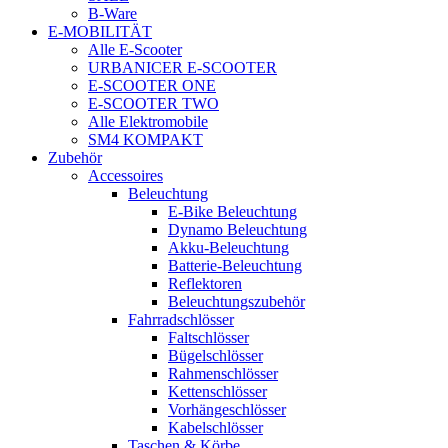
B-Ware
E-MOBILITÄT
Alle E-Scooter
URBANICER E-SCOOTER
E-SCOOTER ONE
E-SCOOTER TWO
Alle Elektromobile
SM4 KOMPAKT
Zubehör
Accessoires
Beleuchtung
E-Bike Beleuchtung
Dynamo Beleuchtung
Akku-Beleuchtung
Batterie-Beleuchtung
Reflektoren
Beleuchtungszubehör
Fahrradschlösser
Faltschlösser
Bügelschlösser
Rahmenschlösser
Kettenschlösser
Vorhängeschlösser
Kabelschlösser
Taschen & Körbe