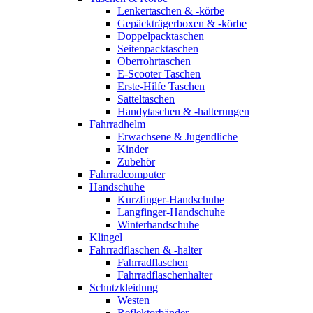
Lenkertaschen & -körbe
Gepäckträgerboxen & -körbe
Doppelpacktaschen
Seitenpacktaschen
Oberrohrtaschen
E-Scooter Taschen
Erste-Hilfe Taschen
Satteltaschen
Handytaschen & -halterungen
Fahrradhelm
Erwachsene & Jugendliche
Kinder
Zubehör
Fahrradcomputer
Handschuhe
Kurzfinger-Handschuhe
Langfinger-Handschuhe
Winterhandschuhe
Klingel
Fahrradflaschen & -halter
Fahrradflaschen
Fahrradflaschenhalter
Schutzkleidung
Westen
Reflektorbänder