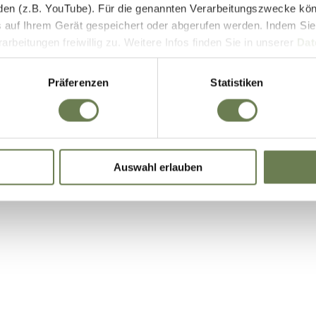
den (z.B. YouTube). Für die genannten Verarbeitungszwecke kö
E-Bike Akkus & Ladegeräte
 auf Ihrem Gerät gespeichert oder abgerufen werden. Indem Sie
beitungen freiwillig zu. Weitere Infos finden Sie in unserer
Dat
 begrenzt auch die Einwilligung zur Datenverarbeitung außerha
it. a) DSGVO), sofern für den entsprechenden Dienst keine Zert
Präferenzen
Statistiken
iegt. In den USA ist es möglich, dass Behörden zu Kontroll- 
bei weder wirksame Rechtsbehelfe noch Betroffenenrechte durch
ie eine Übersicht über alle verwendeten Cookies. Sie können Ihre
Auswahl erlauben