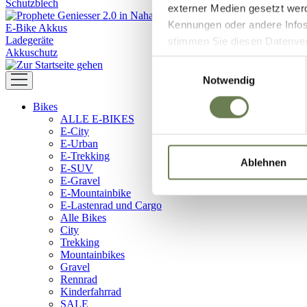
Schutzblech
externer Medien gesetzt wer
Kennungen oder andere Infos
E-Bike Akkus
Ladegeräte
stimmen Sie diesen Datenverar
Akkuschutz
Zustimmung umfasst zeitlich
Einwilligungsauswahl
in den USA (Art. 49 Abs. 1 l
Notwendig
Data Privacy Framework vorl
Bikes
Ihre Daten zugreifen und da
ALLE E-BIKES
dem Link „Details “ finden S
E-City
Kategorien geben.
E-Urban
E-Trekking
Ablehnen
E-SUV
E-Gravel
E-Mountainbike
E-Lastenrad und Cargo
Alle Bikes
City
Trekking
Mountainbikes
Gravel
Rennrad
Kinderfahrrad
SALE