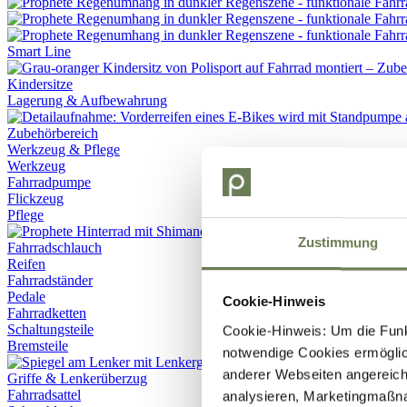
Smart Line
Kindersitze
Lagerung & Aufbewahrung
Werkzeug & Pflege
Werkzeug
Fahrradpumpe
Flickzeug
Pflege
Zustimmung
Fahrradschlauch
Reifen
Fahrradständer
Pedale
Cookie-Hinweis
Fahrradketten
Schaltungsteile
Cookie-Hinweis: Um die Funkt
Bremsteile
notwendige Cookies ermöglic
anderer Webseiten angereich
Griffe & Lenkerüberzug
Fahrradsattel
analysieren, Marketingmaßn