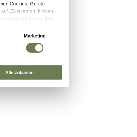
nnen Cookies, Geräte-
 auf „Zustimmen“ klicken,
enschutzerklärung
. Ihre
lb des EWR wie zum Beispiel
ifizierung nach dem EU-US
Marketing
und Überwachungszwecken auf
setzbar sein können. Unter
 Einwilligung zu ganzen
Alle zulassen