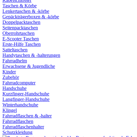
Kabelschlösser
Taschen & Körbe
Lenkertaschen & -körbe
Gepäckträgerboxen & -körbe
Doppelpacktaschen
Seitenpacktaschen
Oberrohrtaschen
E-Scooter Taschen
Erste-Hilfe Taschen
Satteltaschen
Handytaschen & -halterungen
Fahrradhelm
Erwachsene & Jugendliche
Kinder
Zubehör
Fahrradcomputer
Handschuhe
Kurzfinger-Handschuhe
Langfinger-Handschuhe
Winterhandschuhe
Klingel
Fahrradflaschen & -halter
Fahrradflaschen
Fahrradflaschenhalter
Schutzkleidung