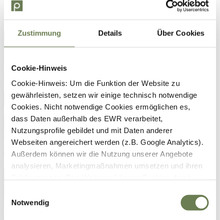
Zustimmung
Details
Über Cookies
Cookie-Hinweis
Cookie-Hinweis: Um die Funktion der Website zu
gewährleisten, setzen wir einige technisch notwendige
Cookies. Nicht notwendige Cookies ermöglichen es,
dass Daten außerhalb des EWR verarbeitet,
Nutzungsprofile gebildet und mit Daten anderer
Webseiten angereichert werden (z.B. Google Analytics).
Außerdem können wir die Nutzung unserer Angebote
analysieren, Marketingmaßnahmen umsetzen und ihren
Erfolg messen. Des Weiteren können Cookies durch
Anbieter externer Medien gesetzt werden (z.B. YouTube).
Einwilligungsauswahl
Für die genannten Verarbeitungszwecke können
Notwendig
Cookies, Geräte-Kennungen oder andere Infos auf Ihrem