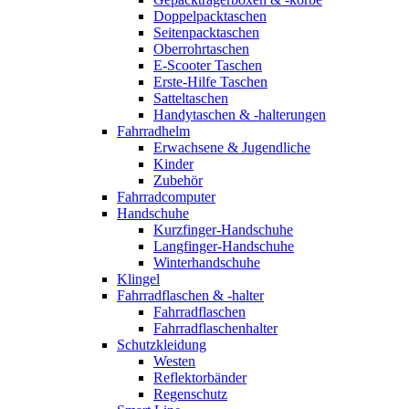
Doppelpacktaschen
Seitenpacktaschen
Oberrohrtaschen
E-Scooter Taschen
Erste-Hilfe Taschen
Satteltaschen
Handytaschen & -halterungen
Fahrradhelm
Erwachsene & Jugendliche
Kinder
Zubehör
Fahrradcomputer
Handschuhe
Kurzfinger-Handschuhe
Langfinger-Handschuhe
Winterhandschuhe
Klingel
Fahrradflaschen & -halter
Fahrradflaschen
Fahrradflaschenhalter
Schutzkleidung
Westen
Reflektorbänder
Regenschutz