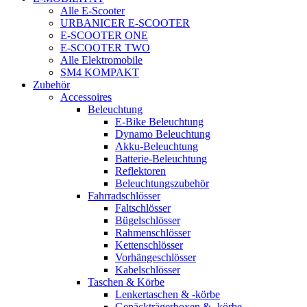
Alle E-Scooter
URBANICER E-SCOOTER
E-SCOOTER ONE
E-SCOOTER TWO
Alle Elektromobile
SM4 KOMPAKT
Zubehör
Accessoires
Beleuchtung
E-Bike Beleuchtung
Dynamo Beleuchtung
Akku-Beleuchtung
Batterie-Beleuchtung
Reflektoren
Beleuchtungszubehör
Fahrradschlösser
Faltschlösser
Bügelschlösser
Rahmenschlösser
Kettenschlösser
Vorhängeschlösser
Kabelschlösser
Taschen & Körbe
Lenkertaschen & -körbe
Gepäckträgerboxen & -körbe