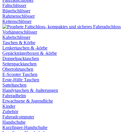
Fahrradschlösser
Faltschlösser
Bügelschlösser
Rahmenschlösser
Kettenschlösser
Vorhängeschlösser
Kabelschlösser
Taschen & Körbe
Lenkertaschen & -körbe
Gepäckträgerboxen & -körbe
Doppelpacktaschen
Seitenpacktaschen
Oberrohrtaschen
E-Scooter Taschen
Erste-Hilfe Taschen
Satteltaschen
Handytaschen & -halterungen
Fahrradhelm
Erwachsene & Jugendliche
Kinder
Zubehör
Fahrradcomputer
Handschuhe
Kurzfinger-Handschuhe