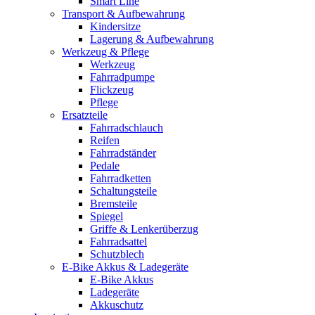
Smart Line
Transport & Aufbewahrung
Kindersitze
Lagerung & Aufbewahrung
Werkzeug & Pflege
Werkzeug
Fahrradpumpe
Flickzeug
Pflege
Ersatzteile
Fahrradschlauch
Reifen
Fahrradständer
Pedale
Fahrradketten
Schaltungsteile
Bremsteile
Spiegel
Griffe & Lenkerüberzug
Fahrradsattel
Schutzblech
E-Bike Akkus & Ladegeräte
E-Bike Akkus
Ladegeräte
Akkuschutz