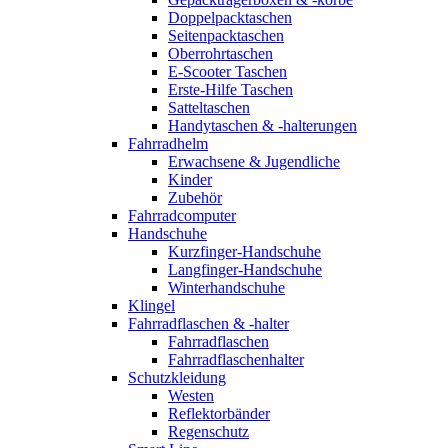
Doppelpacktaschen
Seitenpacktaschen
Oberrohrtaschen
E-Scooter Taschen
Erste-Hilfe Taschen
Satteltaschen
Handytaschen & -halterungen
Fahrradhelm
Erwachsene & Jugendliche
Kinder
Zubehör
Fahrradcomputer
Handschuhe
Kurzfinger-Handschuhe
Langfinger-Handschuhe
Winterhandschuhe
Klingel
Fahrradflaschen & -halter
Fahrradflaschen
Fahrradflaschenhalter
Schutzkleidung
Westen
Reflektorbänder
Regenschutz