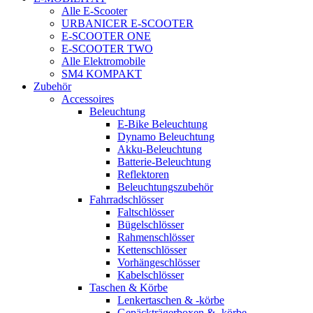
Alle E-Scooter
URBANICER E-SCOOTER
E-SCOOTER ONE
E-SCOOTER TWO
Alle Elektromobile
SM4 KOMPAKT
Zubehör
Accessoires
Beleuchtung
E-Bike Beleuchtung
Dynamo Beleuchtung
Akku-Beleuchtung
Batterie-Beleuchtung
Reflektoren
Beleuchtungszubehör
Fahrradschlösser
Faltschlösser
Bügelschlösser
Rahmenschlösser
Kettenschlösser
Vorhängeschlösser
Kabelschlösser
Taschen & Körbe
Lenkertaschen & -körbe
Gepäckträgerboxen & -körbe