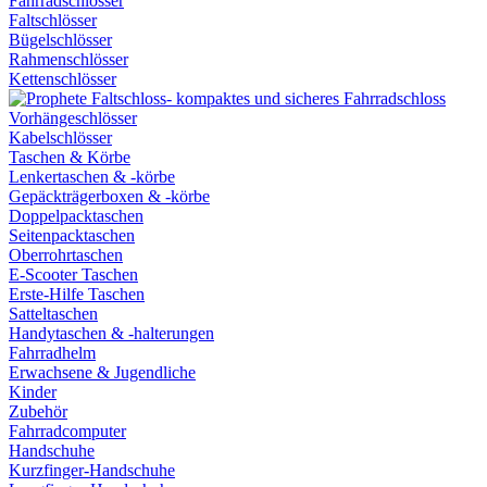
Fahrradschlösser
Faltschlösser
Bügelschlösser
Rahmenschlösser
Kettenschlösser
Vorhängeschlösser
Kabelschlösser
Taschen & Körbe
Lenkertaschen & -körbe
Gepäckträgerboxen & -körbe
Doppelpacktaschen
Seitenpacktaschen
Oberrohrtaschen
E-Scooter Taschen
Erste-Hilfe Taschen
Satteltaschen
Handytaschen & -halterungen
Fahrradhelm
Erwachsene & Jugendliche
Kinder
Zubehör
Fahrradcomputer
Handschuhe
Kurzfinger-Handschuhe