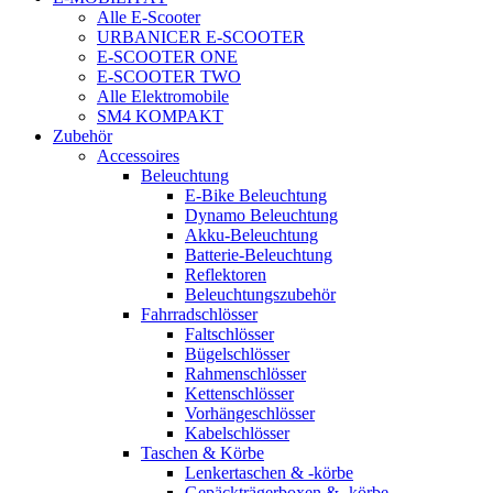
Alle E-Scooter
URBANICER E-SCOOTER
E-SCOOTER ONE
E-SCOOTER TWO
Alle Elektromobile
SM4 KOMPAKT
Zubehör
Accessoires
Beleuchtung
E-Bike Beleuchtung
Dynamo Beleuchtung
Akku-Beleuchtung
Batterie-Beleuchtung
Reflektoren
Beleuchtungszubehör
Fahrradschlösser
Faltschlösser
Bügelschlösser
Rahmenschlösser
Kettenschlösser
Vorhängeschlösser
Kabelschlösser
Taschen & Körbe
Lenkertaschen & -körbe
Gepäckträgerboxen & -körbe