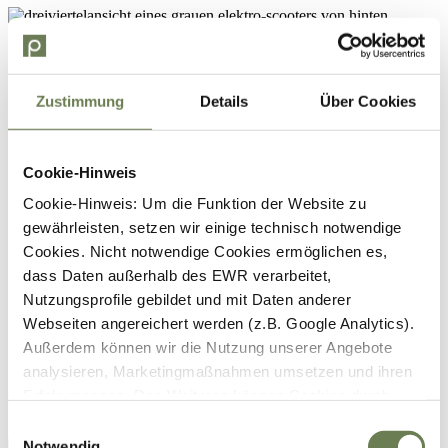
Zustimmung
Details
Über Cookies
Cookie-Hinweis
Cookie-Hinweis: Um die Funktion der Website zu
gewährleisten, setzen wir einige technisch notwendige
Cookies. Nicht notwendige Cookies ermöglichen es,
dass Daten außerhalb des EWR verarbeitet,
Nutzungsprofile gebildet und mit Daten anderer
Webseiten angereichert werden (z.B. Google Analytics).
Außerdem können wir die Nutzung unserer Angebote
analysieren, Marketingmaßnahmen umsetzen und ihren
Erfolg messen. Des Weiteren können Cookies durch
Anbieter externer Medien gesetzt werden (z.B. YouTube).
Einwilligungsauswahl
Für die genannten Verarbeitungszwecke können
Notwendig