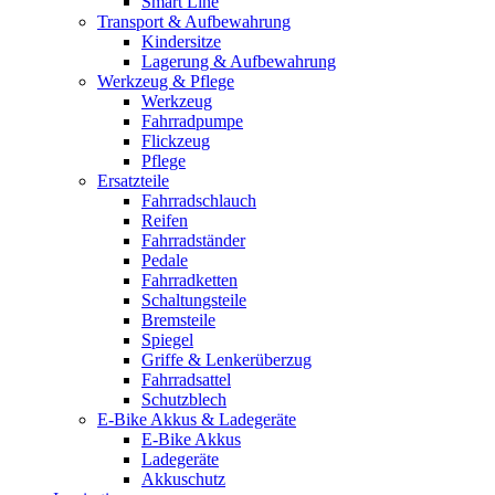
Smart Line
Transport & Aufbewahrung
Kindersitze
Lagerung & Aufbewahrung
Werkzeug & Pflege
Werkzeug
Fahrradpumpe
Flickzeug
Pflege
Ersatzteile
Fahrradschlauch
Reifen
Fahrradständer
Pedale
Fahrradketten
Schaltungsteile
Bremsteile
Spiegel
Griffe & Lenkerüberzug
Fahrradsattel
Schutzblech
E-Bike Akkus & Ladegeräte
E-Bike Akkus
Ladegeräte
Akkuschutz