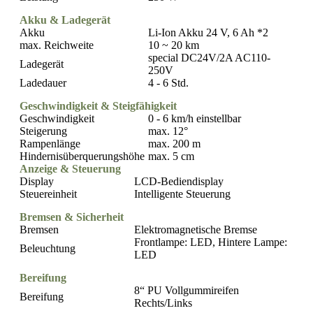
Akku & Ladegerät
Akku
Li-Ion Akku 24 V, 6 Ah *2
max. Reichweite
10 ~ 20 km
special DC24V/2A AC110-
Ladegerät
250V
Ladedauer
4 - 6 Std.
Geschwindigkeit & Steigfähigkeit
Geschwindigkeit
0 - 6 km/h einstellbar
Steigerung
max. 12°
Rampenlänge
max. 200 m
Hindernisüberquerungshöhe
max. 5 cm
Anzeige & Steuerung
Display
LCD-Bediendisplay
Steuereinheit
Intelligente Steuerung
Bremsen & Sicherheit
Bremsen
Elektromagnetische Bremse
Frontlampe: LED, Hintere Lampe:
Beleuchtung
LED
Bereifung
8“ PU Vollgummireifen
Bereifung
Rechts/Links