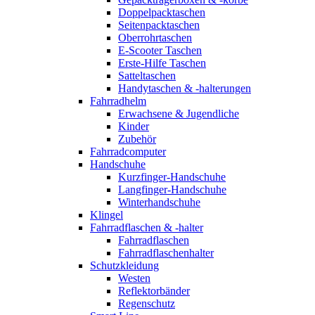
Doppelpacktaschen
Seitenpacktaschen
Oberrohrtaschen
E-Scooter Taschen
Erste-Hilfe Taschen
Satteltaschen
Handytaschen & -halterungen
Fahrradhelm
Erwachsene & Jugendliche
Kinder
Zubehör
Fahrradcomputer
Handschuhe
Kurzfinger-Handschuhe
Langfinger-Handschuhe
Winterhandschuhe
Klingel
Fahrradflaschen & -halter
Fahrradflaschen
Fahrradflaschenhalter
Schutzkleidung
Westen
Reflektorbänder
Regenschutz