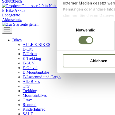
Schutzblech
externer Medien gesetzt wer
Kennungen oder andere Infos
E-Bike Akkus
Ladegeräte
stimmen Sie diesen Datenverar
Akkuschutz
Zustimmung umfasst zeitlich
Einwilligungsauswahl
in den USA (Art. 49 Abs. 1 l
Notwendig
Data Privacy Framework vorl
Bikes
Ihre Daten zugreifen und da
ALLE E-BIKES
dem Link „Details “ finden S
E-City
Kategorien geben.
E-Urban
E-Trekking
Ablehnen
E-SUV
E-Gravel
E-Mountainbike
E-Lastenrad und Cargo
Alle Bikes
City
Trekking
Mountainbikes
Gravel
Rennrad
Kinderfahrrad
SALE