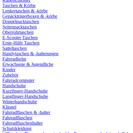
Kabelschlösser
Taschen & Körbe
Lenkertaschen & -körbe
Gepäckträgerboxen & -körbe
Doppelpacktaschen
Seitenpacktaschen
Oberrohrtaschen
E-Scooter Taschen
Erste-Hilfe Taschen
Satteltaschen
Handytaschen & -halterungen
Fahrradhelm
Erwachsene & Jugendliche
Kinder
Zubehör
Fahrradcomputer
Handschuhe
Kurzfinger-Handschuhe
Langfinger-Handschuhe
Winterhandschuhe
Klingel
Fahrradflaschen & -halter
Fahrradflaschen
Fahrradflaschenhalter
Schutzkleidung