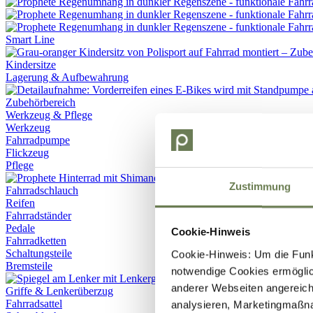
Smart Line
Kindersitze
Lagerung & Aufbewahrung
Werkzeug & Pflege
Werkzeug
Fahrradpumpe
Flickzeug
Pflege
Zustimmung
Fahrradschlauch
Reifen
Fahrradständer
Pedale
Cookie-Hinweis
Fahrradketten
Schaltungsteile
Cookie-Hinweis: Um die Funkt
Bremsteile
notwendige Cookies ermöglic
anderer Webseiten angereich
Griffe & Lenkerüberzug
Fahrradsattel
analysieren, Marketingmaßn