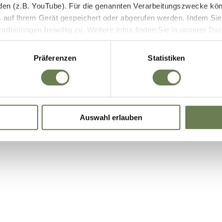
den (z.B. YouTube). Für die genannten Verarbeitungszwecke kö
E-Bike Akkus & Ladegeräte
 auf Ihrem Gerät gespeichert oder abgerufen werden. Indem Sie
beitungen freiwillig zu. Weitere Infos finden Sie in unserer
Dat
 begrenzt auch die Einwilligung zur Datenverarbeitung außerha
it. a) DSGVO), sofern für den entsprechenden Dienst keine Zert
Präferenzen
Statistiken
iegt. In den USA ist es möglich, dass Behörden zu Kontroll- 
bei weder wirksame Rechtsbehelfe noch Betroffenenrechte durch
ie eine Übersicht über alle verwendeten Cookies. Sie können Ihre
Auswahl erlauben