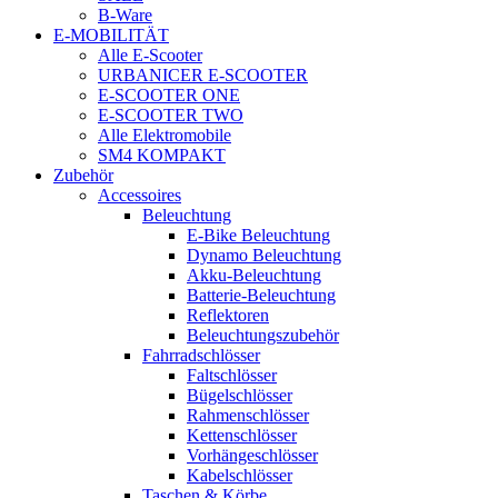
B-Ware
E-MOBILITÄT
Alle E-Scooter
URBANICER E-SCOOTER
E-SCOOTER ONE
E-SCOOTER TWO
Alle Elektromobile
SM4 KOMPAKT
Zubehör
Accessoires
Beleuchtung
E-Bike Beleuchtung
Dynamo Beleuchtung
Akku-Beleuchtung
Batterie-Beleuchtung
Reflektoren
Beleuchtungszubehör
Fahrradschlösser
Faltschlösser
Bügelschlösser
Rahmenschlösser
Kettenschlösser
Vorhängeschlösser
Kabelschlösser
Taschen & Körbe