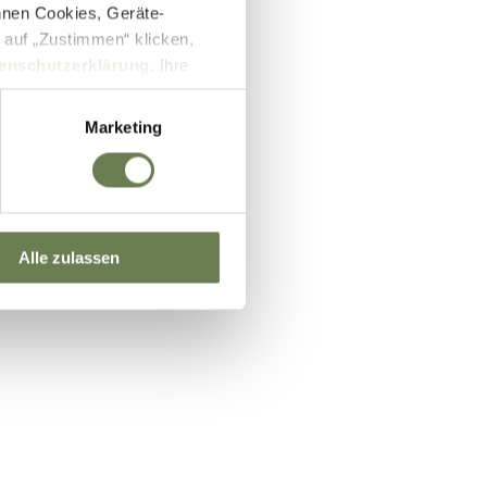
nnen Cookies, Geräte-
 auf „Zustimmen“ klicken,
enschutzerklärung
. Ihre
lb des EWR wie zum Beispiel
ifizierung nach dem EU-US
Marketing
und Überwachungszwecken auf
setzbar sein können. Unter
 Einwilligung zu ganzen
Alle zulassen