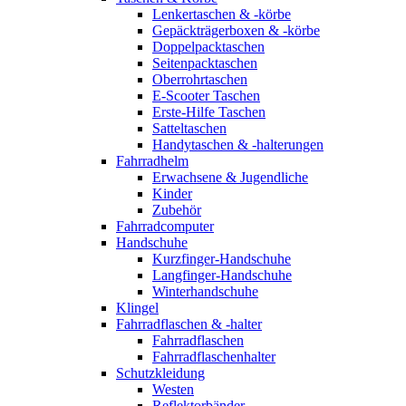
Lenkertaschen & -körbe
Gepäckträgerboxen & -körbe
Doppelpacktaschen
Seitenpacktaschen
Oberrohrtaschen
E-Scooter Taschen
Erste-Hilfe Taschen
Satteltaschen
Handytaschen & -halterungen
Fahrradhelm
Erwachsene & Jugendliche
Kinder
Zubehör
Fahrradcomputer
Handschuhe
Kurzfinger-Handschuhe
Langfinger-Handschuhe
Winterhandschuhe
Klingel
Fahrradflaschen & -halter
Fahrradflaschen
Fahrradflaschenhalter
Schutzkleidung
Westen
Reflektorbänder