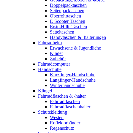
Doppelpacktaschen
Seitenpacktaschen
Oberrohrtaschen
E-Scooter Taschen
Erste-Hilfe Taschen
Satteltaschen
Handytaschen & -halterungen
Fahrradhelm
Erwachsene & Jugendliche
Kinder
Zubehör
Fahrradcomputer
Handschuhe
Kurzfinger-Handschuhe
Langfinger-Handschuhe
Winterhandschuhe
Klingel
Fahrradflaschen & -halter
Fahrradflaschen
Fahrradflaschenhalter
Schutzkleidung
Westen
Reflektorbänder
Regenschutz