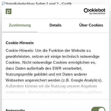
Zustimmung
Details
Über Cookies
Cookie-Hinweis
Cookie-Hinweis: Um die Funktion der Website zu
gewährleisten, setzen wir einige technisch notwendige
Cookies. Nicht notwendige Cookies ermöglichen es,
dass Daten außerhalb des EWR verarbeitet,
Nutzungsprofile gebildet und mit Daten anderer
Webseiten angereichert werden (z.B. Google Analytics).
Außerdem können wir die Nutzung unserer Angebote
analysieren, Marketingmaßnahmen umsetzen und ihren
Erfolg messen. Des Weiteren können Cookies durch
Anbieter externer Medien gesetzt werden (z.B. YouTube).
Einwilligungsauswahl
Für die genannten Verarbeitungszwecke können
Notwendig