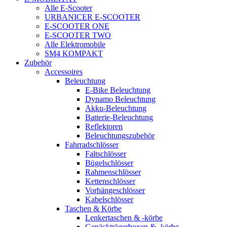
Alle E-Scooter
URBANICER E-SCOOTER
E-SCOOTER ONE
E-SCOOTER TWO
Alle Elektromobile
SM4 KOMPAKT
Zubehör
Accessoires
Beleuchtung
E-Bike Beleuchtung
Dynamo Beleuchtung
Akku-Beleuchtung
Batterie-Beleuchtung
Reflektoren
Beleuchtungszubehör
Fahrradschlösser
Faltschlösser
Bügelschlösser
Rahmenschlösser
Kettenschlösser
Vorhängeschlösser
Kabelschlösser
Taschen & Körbe
Lenkertaschen & -körbe
Gepäckträgerboxen & -körbe