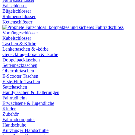
Fahrradschlösser
Faltschlösser
Bügelschlösser
Rahmenschlösser
Kettenschlösser
Vorhängeschlösser
Kabelschlösser
Taschen & Körbe
Lenkertaschen & -körbe
Gepäckträgerboxen & -körbe
Doppelpacktaschen
Seitenpacktaschen
Oberrohrtaschen
E-Scooter Taschen
Erste-Hilfe Taschen
Satteltaschen
Handytaschen & -halterungen
Fahrradhelm
Erwachsene & Jugendliche
Kinder
Zubehör
Fahrradcomputer
Handschuhe
Kurzfinger-Handschuhe