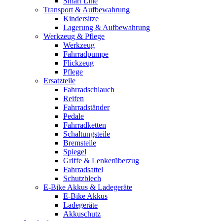
Smart Line
Transport & Aufbewahrung
Kindersitze
Lagerung & Aufbewahrung
Werkzeug & Pflege
Werkzeug
Fahrradpumpe
Flickzeug
Pflege
Ersatzteile
Fahrradschlauch
Reifen
Fahrradständer
Pedale
Fahrradketten
Schaltungsteile
Bremsteile
Spiegel
Griffe & Lenkerüberzug
Fahrradsattel
Schutzblech
E-Bike Akkus & Ladegeräte
E-Bike Akkus
Ladegeräte
Akkuschutz