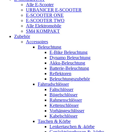
Alle E-Scooter
URBANICER E-SCOOTER
E-SCOOTER ONE
E-SCOOTER TWO
Alle Elektromobile
SM4 KOMPAKT
Zubehör
Accessoires
Beleuchtung
E-Bike Beleuchtung
Dynamo Beleuchtung
Akku-Beleuchtung
Batterie-Beleuchtung
Reflektoren
Beleuchtungszubehör
Fahrradschlösser
Faltschlösser
Bügelschlösser
Rahmenschlösser
Kettenschlösser
Vorhängeschlösser
Kabelschlösser
Taschen & Körbe
Lenkertaschen & -körbe
Gepäckträgerboxen & -körbe