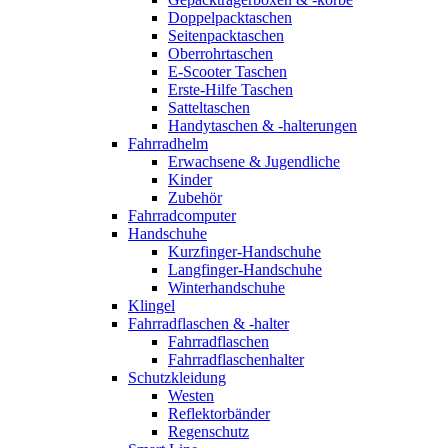
Doppelpacktaschen
Seitenpacktaschen
Oberrohrtaschen
E-Scooter Taschen
Erste-Hilfe Taschen
Satteltaschen
Handytaschen & -halterungen
Fahrradhelm
Erwachsene & Jugendliche
Kinder
Zubehör
Fahrradcomputer
Handschuhe
Kurzfinger-Handschuhe
Langfinger-Handschuhe
Winterhandschuhe
Klingel
Fahrradflaschen & -halter
Fahrradflaschen
Fahrradflaschenhalter
Schutzkleidung
Westen
Reflektorbänder
Regenschutz