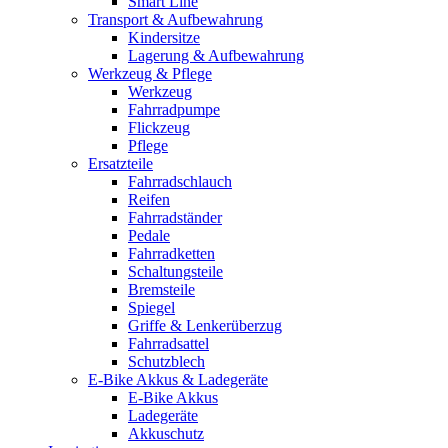
Smart Line
Transport & Aufbewahrung
Kindersitze
Lagerung & Aufbewahrung
Werkzeug & Pflege
Werkzeug
Fahrradpumpe
Flickzeug
Pflege
Ersatzteile
Fahrradschlauch
Reifen
Fahrradständer
Pedale
Fahrradketten
Schaltungsteile
Bremsteile
Spiegel
Griffe & Lenkerüberzug
Fahrradsattel
Schutzblech
E-Bike Akkus & Ladegeräte
E-Bike Akkus
Ladegeräte
Akkuschutz