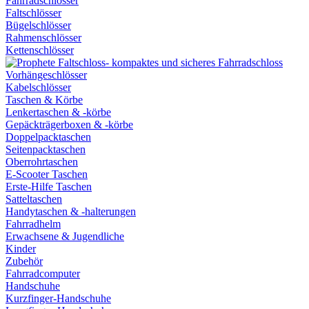
Fahrradschlösser
Faltschlösser
Bügelschlösser
Rahmenschlösser
Kettenschlösser
Vorhängeschlösser
Kabelschlösser
Taschen & Körbe
Lenkertaschen & -körbe
Gepäckträgerboxen & -körbe
Doppelpacktaschen
Seitenpacktaschen
Oberrohrtaschen
E-Scooter Taschen
Erste-Hilfe Taschen
Satteltaschen
Handytaschen & -halterungen
Fahrradhelm
Erwachsene & Jugendliche
Kinder
Zubehör
Fahrradcomputer
Handschuhe
Kurzfinger-Handschuhe