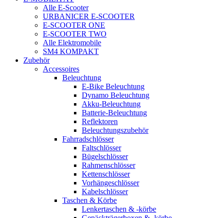
Alle E-Scooter
URBANICER E-SCOOTER
E-SCOOTER ONE
E-SCOOTER TWO
Alle Elektromobile
SM4 KOMPAKT
Zubehör
Accessoires
Beleuchtung
E-Bike Beleuchtung
Dynamo Beleuchtung
Akku-Beleuchtung
Batterie-Beleuchtung
Reflektoren
Beleuchtungszubehör
Fahrradschlösser
Faltschlösser
Bügelschlösser
Rahmenschlösser
Kettenschlösser
Vorhängeschlösser
Kabelschlösser
Taschen & Körbe
Lenkertaschen & -körbe
Gepäckträgerboxen & -körbe