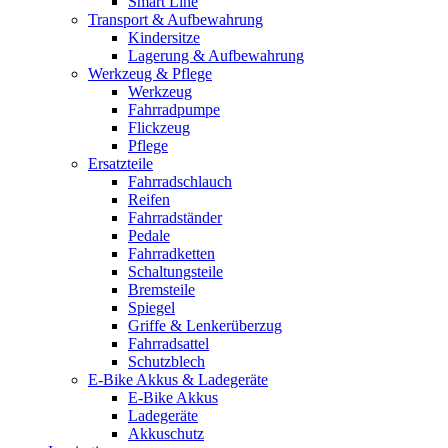
Smart Line
Transport & Aufbewahrung
Kindersitze
Lagerung & Aufbewahrung
Werkzeug & Pflege
Werkzeug
Fahrradpumpe
Flickzeug
Pflege
Ersatzteile
Fahrradschlauch
Reifen
Fahrradständer
Pedale
Fahrradketten
Schaltungsteile
Bremsteile
Spiegel
Griffe & Lenkerüberzug
Fahrradsattel
Schutzblech
E-Bike Akkus & Ladegeräte
E-Bike Akkus
Ladegeräte
Akkuschutz