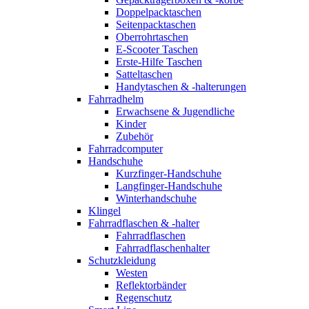
Doppelpacktaschen
Seitenpacktaschen
Oberrohrtaschen
E-Scooter Taschen
Erste-Hilfe Taschen
Satteltaschen
Handytaschen & -halterungen
Fahrradhelm
Erwachsene & Jugendliche
Kinder
Zubehör
Fahrradcomputer
Handschuhe
Kurzfinger-Handschuhe
Langfinger-Handschuhe
Winterhandschuhe
Klingel
Fahrradflaschen & -halter
Fahrradflaschen
Fahrradflaschenhalter
Schutzkleidung
Westen
Reflektorbänder
Regenschutz