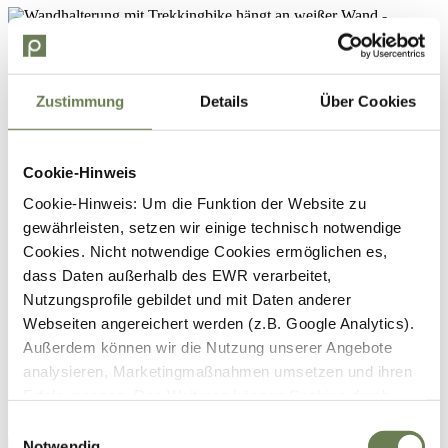
Zustimmung
Details
Über Cookies
Cookie-Hinweis
Cookie-Hinweis: Um die Funktion der Website zu
gewährleisten, setzen wir einige technisch notwendige
Cookies. Nicht notwendige Cookies ermöglichen es,
dass Daten außerhalb des EWR verarbeitet,
Nutzungsprofile gebildet und mit Daten anderer
Webseiten angereichert werden (z.B. Google Analytics).
Außerdem können wir die Nutzung unserer Angebote
analysieren, Marketingmaßnahmen umsetzen und ihren
Erfolg messen. Des Weiteren können Cookies durch
Anbieter externer Medien gesetzt werden (z.B. YouTube).
Einwilligungsauswahl
Für die genannten Verarbeitungszwecke können
Notwendig