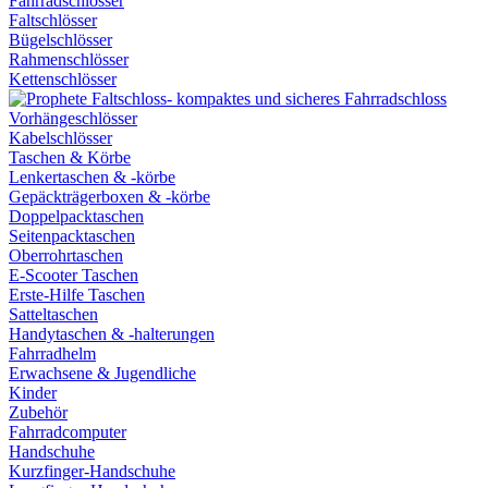
Fahrradschlösser
Faltschlösser
Bügelschlösser
Rahmenschlösser
Kettenschlösser
Vorhängeschlösser
Kabelschlösser
Taschen & Körbe
Lenkertaschen & -körbe
Gepäckträgerboxen & -körbe
Doppelpacktaschen
Seitenpacktaschen
Oberrohrtaschen
E-Scooter Taschen
Erste-Hilfe Taschen
Satteltaschen
Handytaschen & -halterungen
Fahrradhelm
Erwachsene & Jugendliche
Kinder
Zubehör
Fahrradcomputer
Handschuhe
Kurzfinger-Handschuhe