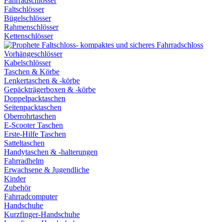
Fahrradschlösser
Faltschlösser
Bügelschlösser
Rahmenschlösser
Kettenschlösser
Vorhängeschlösser
Kabelschlösser
Taschen & Körbe
Lenkertaschen & -körbe
Gepäckträgerboxen & -körbe
Doppelpacktaschen
Seitenpacktaschen
Oberrohrtaschen
E-Scooter Taschen
Erste-Hilfe Taschen
Satteltaschen
Handytaschen & -halterungen
Fahrradhelm
Erwachsene & Jugendliche
Kinder
Zubehör
Fahrradcomputer
Handschuhe
Kurzfinger-Handschuhe