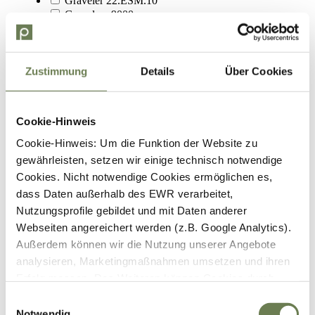
Graveler 22.ESM.10
Graveler e9000
POWER EDITION
Stack 1.3
Stack 2.0
Stack 5.0
Zustimmung
Details
Über Cookies
Urbanicer 2.3
Urbanicer 2.9
eTREKKING
Cookie-Hinweis
Motor Drehmoment
Cookie-Hinweis: Um die Funktion der Website zu
gewährleisten, setzen wir einige technisch notwendige
40 Nm
Cookies. Nicht notwendige Cookies ermöglichen es,
46 Nm
dass Daten außerhalb des EWR verarbeitet,
50 Nm
70 Nm
Nutzungsprofile gebildet und mit Daten anderer
100 Nm
Webseiten angereichert werden (z.B. Google Analytics).
Außerdem können wir die Nutzung unserer Angebote
Motor Position
analysieren, Marketingmaßnahmen umsetzen und ihren
Heckmotor
Erfolg messen. Des Weiteren können Cookies durch
Mittelmotor
Anbieter externer Medien gesetzt werden (z.B. YouTube).
Einwilligungsauswahl
Für die genannten Verarbeitungszwecke können
Notwendig