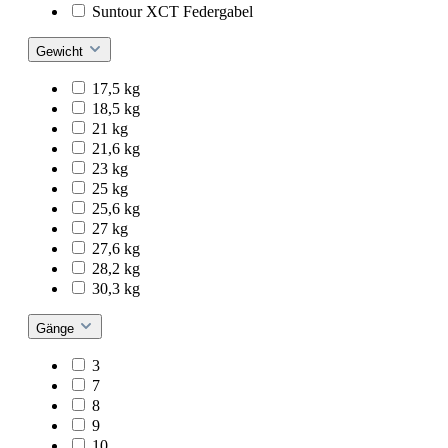
Suntour XCT Federgabel
Gewicht
17,5 kg
18,5 kg
21 kg
21,6 kg
23 kg
25 kg
25,6 kg
27 kg
27,6 kg
28,2 kg
30,3 kg
Gänge
3
7
8
9
10