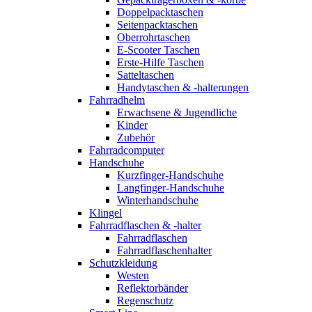
Doppelpacktaschen
Seitenpacktaschen
Oberrohrtaschen
E-Scooter Taschen
Erste-Hilfe Taschen
Satteltaschen
Handytaschen & -halterungen
Fahrradhelm
Erwachsene & Jugendliche
Kinder
Zubehör
Fahrradcomputer
Handschuhe
Kurzfinger-Handschuhe
Langfinger-Handschuhe
Winterhandschuhe
Klingel
Fahrradflaschen & -halter
Fahrradflaschen
Fahrradflaschenhalter
Schutzkleidung
Westen
Reflektorbänder
Regenschutz