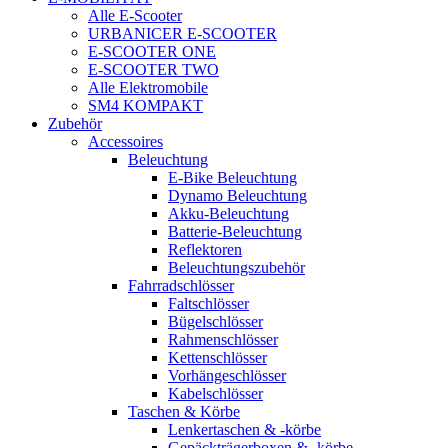
Alle E-Scooter
URBANICER E-SCOOTER
E-SCOOTER ONE
E-SCOOTER TWO
Alle Elektromobile
SM4 KOMPAKT
Zubehör
Accessoires
Beleuchtung
E-Bike Beleuchtung
Dynamo Beleuchtung
Akku-Beleuchtung
Batterie-Beleuchtung
Reflektoren
Beleuchtungszubehör
Fahrradschlösser
Faltschlösser
Bügelschlösser
Rahmenschlösser
Kettenschlösser
Vorhängeschlösser
Kabelschlösser
Taschen & Körbe
Lenkertaschen & -körbe
Gepäckträgerboxen & -körbe