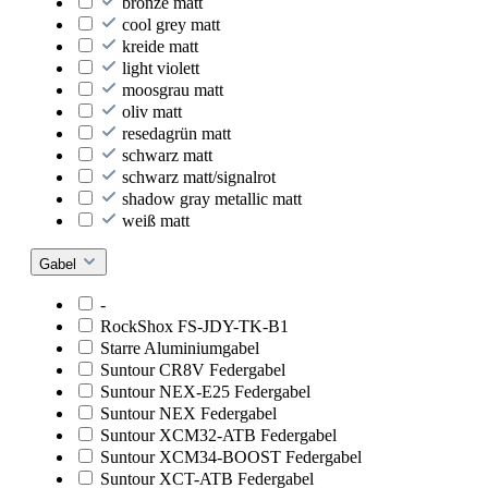
bronze matt
cool grey matt
kreide matt
light violett
moosgrau matt
oliv matt
resedagrün matt
schwarz matt
schwarz matt/signalrot
shadow gray metallic matt
weiß matt
Gabel
-
RockShox FS-JDY-TK-B1
Starre Aluminiumgabel
Suntour CR8V Federgabel
Suntour NEX-E25 Federgabel
Suntour NEX Federgabel
Suntour XCM32-ATB Federgabel
Suntour XCM34-BOOST Federgabel
Suntour XCT-ATB Federgabel