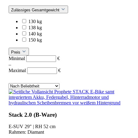
Zulässiges Gesamtgewicht
130 kg
138 kg
140 kg
150 kg
Preis
Minimal
€
–
Maximal
€
Stack 2.0 (B-Ware)
E-SUV 29" | RH 52 cm
Rahmen:
Diamant