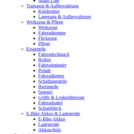
Smart Line
Transport & Aufbewahrung
Kindersitze
Lagerung & Aufbewahrung
Werkzeug & Pflege
Werkzeug
Fahrradpumpe
Flickzeug
Pflege
Ersatzteile
Fahrradschlauch
Reifen
Fahrradständer
Pedale
Fahrradketten
Schaltungsteile
Bremsteile
Spiegel
Griffe & Lenkerüberzug
Fahrradsattel
Schutzblech
E-Bike Akkus & Ladegeräte
E-Bike Akkus
Ladegeräte
Akkuschutz