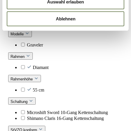
Auswahl erlauben
Betroffenenrechte durchsetzbar sein können. Unter dem
Link „Details “ finden Sie eine Übersicht über alle
Laufradgröße
verwendeten Cookies. Sie können Ihre Einwilligung zu
Ablehnen
28"
ganzen Kategorien geben.
Modelle
Graveler
Rahmen
Diamant
Rahmenhöhe
55 cm
Schaltung
Microshift Sword 10-Gang Kettenschaltung
Shimano Claris 16-Gang Kettenschaltung
StVZO konform