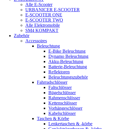
Alle E-Scooter
URBANICER E-SCOOTER
E-SCOOTER ONE
E-SCOOTER TWO
Alle Elektromobile
SM4 KOMPAKT
Zubehör
Accessoires
Beleuchtung
E-Bike Beleuchtung
Dynamo Beleuchtung
Akku-Beleuchtung
Batterie-Beleuchtung
Reflektoren
Beleuchtungszubehör
Fahrradschlösser
Faltschlösser
Bügelschlösser
Rahmenschlösser
Kettenschlösser
Vorhängeschlösser
Kabelschlösser
Taschen & Körbe
Lenkertaschen & -körbe
Gepäckträgerboxen & -körbe