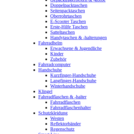
Doppelpacktaschen
Seitenpacktaschen
Oberrohrtaschen
E-Scooter Taschen
Erste-Hilfe Taschen
Satteltaschen
Handytaschen & -halterungen
Fahrradhelm
Erwachsene & Jugendliche
Kinder
Zubehör
Fahrradcomputer
Handschuhe
Kurzfinger-Handschuhe
Langfinger-Handschuhe
Winterhandschuhe
Klingel
Fahrradflaschen & -halter
Fahrradflaschen
Fahrradflaschenhalter
Schutzkleidung
Westen
Reflektorbänder
Regenschutz