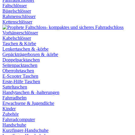
Fahrradschlösser
Faltschlösser
Bügelschlösser
Rahmenschlösser
Kettenschlösser
Vorhängeschlösser
Kabelschlösser
Taschen & Körbe
Lenkertaschen & -körbe
Gepäckträgerboxen & -körbe
Doppelpacktaschen
Seitenpacktaschen
Oberrohrtaschen
E-Scooter Taschen
Erste-Hilfe Taschen
Satteltaschen
Handytaschen & -halterungen
Fahrradhelm
Erwachsene & Jugendliche
Kinder
Zubehör
Fahrradcomputer
Handschuhe
Kurzfinger-Handschuhe