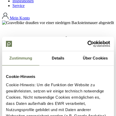
Inspirationen
Service
Mein Konto
Gravel
Die Verbindung aus Tempo und unebenem Untergrund
Zustimmung
Details
Über Cookies
meistern Fahrräder aus der Kategorie Gravelbike mit
Leichtigkeit. Mit der Vielseitigkeit des „Bio-Bikes“ ohne
Elektromotor eroberst du unbefestigte Wege und kannst trotz
der Streckenverhältnisse mit ordentlicher Geschwindigkeit
Cookie-Hinweis
fahren.
Cookie-Hinweis: Um die Funktion der Website zu
gewährleisten, setzen wir einige technisch notwendige
Cookies. Nicht notwendige Cookies ermöglichen es,
Produkte filtern
dass Daten außerhalb des EWR verarbeitet,
Produkte filtern
Nutzungsprofile gebildet und mit Daten anderer
Webseiten angereichert werden (z.B. Google Analytics).