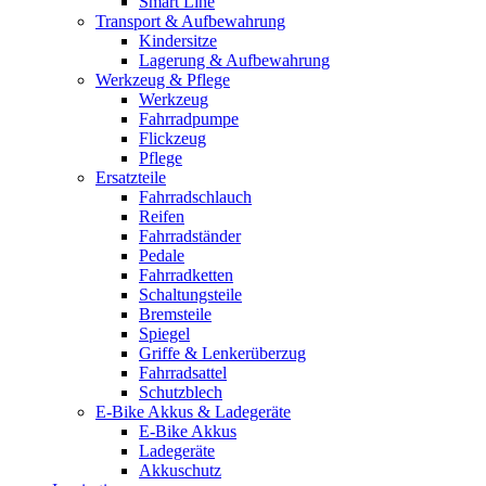
Smart Line
Transport & Aufbewahrung
Kindersitze
Lagerung & Aufbewahrung
Werkzeug & Pflege
Werkzeug
Fahrradpumpe
Flickzeug
Pflege
Ersatzteile
Fahrradschlauch
Reifen
Fahrradständer
Pedale
Fahrradketten
Schaltungsteile
Bremsteile
Spiegel
Griffe & Lenkerüberzug
Fahrradsattel
Schutzblech
E-Bike Akkus & Ladegeräte
E-Bike Akkus
Ladegeräte
Akkuschutz