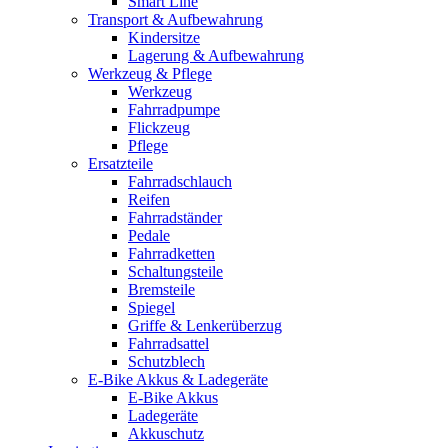
Smart Line
Transport & Aufbewahrung
Kindersitze
Lagerung & Aufbewahrung
Werkzeug & Pflege
Werkzeug
Fahrradpumpe
Flickzeug
Pflege
Ersatzteile
Fahrradschlauch
Reifen
Fahrradständer
Pedale
Fahrradketten
Schaltungsteile
Bremsteile
Spiegel
Griffe & Lenkerüberzug
Fahrradsattel
Schutzblech
E-Bike Akkus & Ladegeräte
E-Bike Akkus
Ladegeräte
Akkuschutz