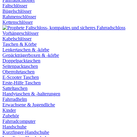
Fahrradschlösser
Faltschlösser
Bügelschlösser
Rahmenschlösser
Kettenschlösser
Vorhängeschlösser
Kabelschlösser
Taschen & Körbe
Lenkertaschen & -körbe
Gepäckträgerboxen & -körbe
Doppelpacktaschen
Seitenpacktaschen
Oberrohrtaschen
E-Scooter Taschen
Erste-Hilfe Taschen
Satteltaschen
Handytaschen & -halterungen
Fahrradhelm
Erwachsene & Jugendliche
Kinder
Zubehör
Fahrradcomputer
Handschuhe
Kurzfinger-Handschuhe