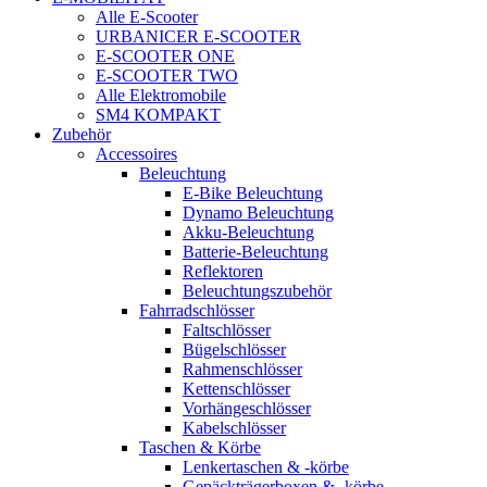
Alle E-Scooter
URBANICER E-SCOOTER
E-SCOOTER ONE
E-SCOOTER TWO
Alle Elektromobile
SM4 KOMPAKT
Zubehör
Accessoires
Beleuchtung
E-Bike Beleuchtung
Dynamo Beleuchtung
Akku-Beleuchtung
Batterie-Beleuchtung
Reflektoren
Beleuchtungszubehör
Fahrradschlösser
Faltschlösser
Bügelschlösser
Rahmenschlösser
Kettenschlösser
Vorhängeschlösser
Kabelschlösser
Taschen & Körbe
Lenkertaschen & -körbe
Gepäckträgerboxen & -körbe