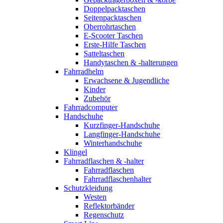
Doppelpacktaschen
Seitenpacktaschen
Oberrohrtaschen
E-Scooter Taschen
Erste-Hilfe Taschen
Satteltaschen
Handytaschen & -halterungen
Fahrradhelm
Erwachsene & Jugendliche
Kinder
Zubehör
Fahrradcomputer
Handschuhe
Kurzfinger-Handschuhe
Langfinger-Handschuhe
Winterhandschuhe
Klingel
Fahrradflaschen & -halter
Fahrradflaschen
Fahrradflaschenhalter
Schutzkleidung
Westen
Reflektorbänder
Regenschutz