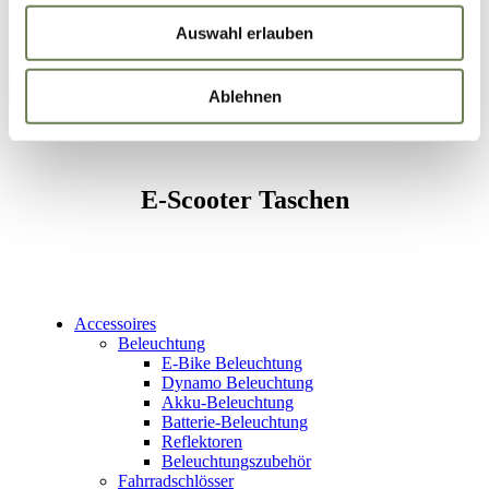
Inspirationen
dabei weder wirksame Rechtsbehelfe noch
Service
Auswahl erlauben
Betroffenenrechte durchsetzbar sein können. Unter dem
Link „Details “ finden Sie eine Übersicht über alle
Mein Konto
verwendeten Cookies. Sie können Ihre Einwilligung zu
Ablehnen
ganzen Kategorien geben.
E-Scooter Taschen
Accessoires
Beleuchtung
E-Bike Beleuchtung
Dynamo Beleuchtung
Akku-Beleuchtung
Batterie-Beleuchtung
Reflektoren
Beleuchtungszubehör
Fahrradschlösser