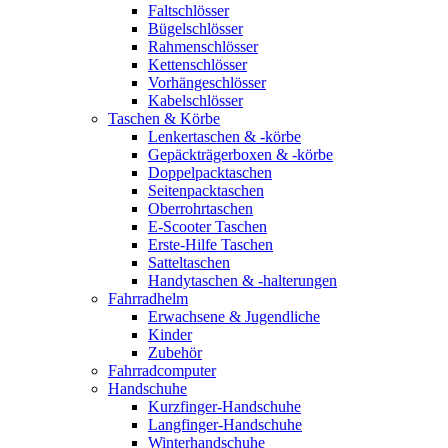
Faltschlösser
Bügelschlösser
Rahmenschlösser
Kettenschlösser
Vorhängeschlösser
Kabelschlösser
Taschen & Körbe
Lenkertaschen & -körbe
Gepäckträgerboxen & -körbe
Doppelpacktaschen
Seitenpacktaschen
Oberrohrtaschen
E-Scooter Taschen
Erste-Hilfe Taschen
Satteltaschen
Handytaschen & -halterungen
Fahrradhelm
Erwachsene & Jugendliche
Kinder
Zubehör
Fahrradcomputer
Handschuhe
Kurzfinger-Handschuhe
Langfinger-Handschuhe
Winterhandschuhe