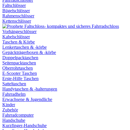
Fahrradschlösser
Faltschlösser
Bügelschlösser
Rahmenschlösser
Kettenschlösser
Vorhängeschlösser
Kabelschlösser
Taschen & Körbe
Lenkertaschen & -körbe
Gepäckträgerboxen & -körbe
Doppelpacktaschen
Seitenpacktaschen
Oberrohrtaschen
E-Scooter Taschen
Erste-Hilfe Taschen
Satteltaschen
Handytaschen & -halterungen
Fahrradhelm
Erwachsene & Jugendliche
Kinder
Zubehör
Fahrradcomputer
Handschuhe
Kurzfinger-Handschuhe