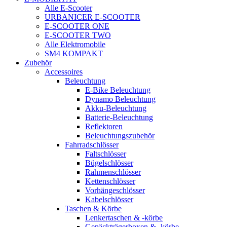
Alle E-Scooter
URBANICER E-SCOOTER
E-SCOOTER ONE
E-SCOOTER TWO
Alle Elektromobile
SM4 KOMPAKT
Zubehör
Accessoires
Beleuchtung
E-Bike Beleuchtung
Dynamo Beleuchtung
Akku-Beleuchtung
Batterie-Beleuchtung
Reflektoren
Beleuchtungszubehör
Fahrradschlösser
Faltschlösser
Bügelschlösser
Rahmenschlösser
Kettenschlösser
Vorhängeschlösser
Kabelschlösser
Taschen & Körbe
Lenkertaschen & -körbe
Gepäckträgerboxen & -körbe