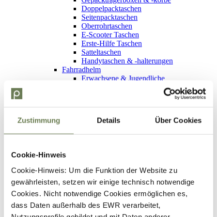
Doppelpacktaschen
Seitenpacktaschen
Oberrohrtaschen
E-Scooter Taschen
Erste-Hilfe Taschen
Satteltaschen
Handytaschen & -halterungen
Fahrradhelm
Erwachsene & Jugendliche
Kinder
Zubehör
Fahrradcomputer
Handschuhe
Zustimmung
Details
Über Cookies
Kurzfinger-Handschuhe
Langfinger-Handschuhe
Winterhandschuhe
Klingel
Cookie-Hinweis
Fahrradflaschen & -halter
Fahrradflaschen
Cookie-Hinweis: Um die Funktion der Website zu
Fahrradflaschenhalter
gewährleisten, setzen wir einige technisch notwendige
Schutzkleidung
Westen
Cookies. Nicht notwendige Cookies ermöglichen es,
Reflektorbänder
dass Daten außerhalb des EWR verarbeitet,
Regenschutz
Nutzungsprofile gebildet und mit Daten anderer