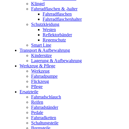
Klingel
Fahrradflaschen & -halter
Fahrradflaschen
Fahrradflaschenhalter
Schutzkleidung
Westen
Reflektorbänder
Regenschutz
Smart Line
Transport & Aufbewahrung
Kindersitze
Lagerung & Aufbewahrung
Werkzeug & Pflege
Werkzeug
Fahrradpumpe
Flickzeug
Pflege
Ersatzteile
Fahrradschlauch
Reifen
Fahrradständer
Pedale
Fahrradketten
Schaltungsteile
Bremsteile