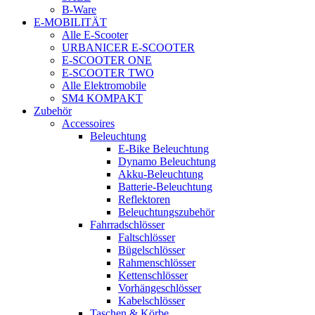
B-Ware
E-MOBILITÄT
Alle E-Scooter
URBANICER E-SCOOTER
E-SCOOTER ONE
E-SCOOTER TWO
Alle Elektromobile
SM4 KOMPAKT
Zubehör
Accessoires
Beleuchtung
E-Bike Beleuchtung
Dynamo Beleuchtung
Akku-Beleuchtung
Batterie-Beleuchtung
Reflektoren
Beleuchtungszubehör
Fahrradschlösser
Faltschlösser
Bügelschlösser
Rahmenschlösser
Kettenschlösser
Vorhängeschlösser
Kabelschlösser
Taschen & Körbe