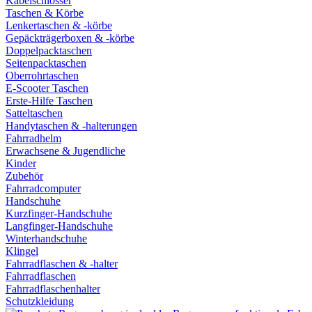
Kabelschlösser
Taschen & Körbe
Lenkertaschen & -körbe
Gepäckträgerboxen & -körbe
Doppelpacktaschen
Seitenpacktaschen
Oberrohrtaschen
E-Scooter Taschen
Erste-Hilfe Taschen
Satteltaschen
Handytaschen & -halterungen
Fahrradhelm
Erwachsene & Jugendliche
Kinder
Zubehör
Fahrradcomputer
Handschuhe
Kurzfinger-Handschuhe
Langfinger-Handschuhe
Winterhandschuhe
Klingel
Fahrradflaschen & -halter
Fahrradflaschen
Fahrradflaschenhalter
Schutzkleidung