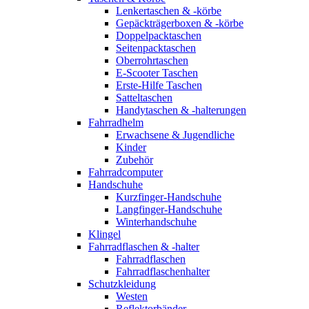
Lenkertaschen & -körbe
Gepäckträgerboxen & -körbe
Doppelpacktaschen
Seitenpacktaschen
Oberrohrtaschen
E-Scooter Taschen
Erste-Hilfe Taschen
Satteltaschen
Handytaschen & -halterungen
Fahrradhelm
Erwachsene & Jugendliche
Kinder
Zubehör
Fahrradcomputer
Handschuhe
Kurzfinger-Handschuhe
Langfinger-Handschuhe
Winterhandschuhe
Klingel
Fahrradflaschen & -halter
Fahrradflaschen
Fahrradflaschenhalter
Schutzkleidung
Westen
Reflektorbänder