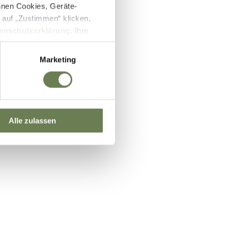
nnen Cookies, Geräte-
 auf „Zustimmen“ klicken,
enschutzerklärung
. Ihre
lb des EWR wie zum Beispiel
ifizierung nach dem EU-US
Marketing
und Überwachungszwecken auf
setzbar sein können. Unter
 Einwilligung zu ganzen
Alle zulassen