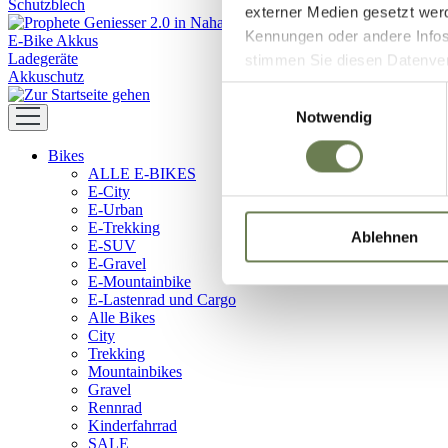
Schutzblech
externer Medien gesetzt wer
Kennungen oder andere Infos
E-Bike Akkus
Ladegeräte
stimmen Sie diesen Datenverar
Akkuschutz
Zustimmung umfasst zeitlich
Einwilligungsauswahl
in den USA (Art. 49 Abs. 1 l
Notwendig
Data Privacy Framework vorl
Bikes
Ihre Daten zugreifen und da
ALLE E-BIKES
dem Link „Details “ finden S
E-City
Kategorien geben.
E-Urban
E-Trekking
Ablehnen
E-SUV
E-Gravel
E-Mountainbike
E-Lastenrad und Cargo
Alle Bikes
City
Trekking
Mountainbikes
Gravel
Rennrad
Kinderfahrrad
SALE