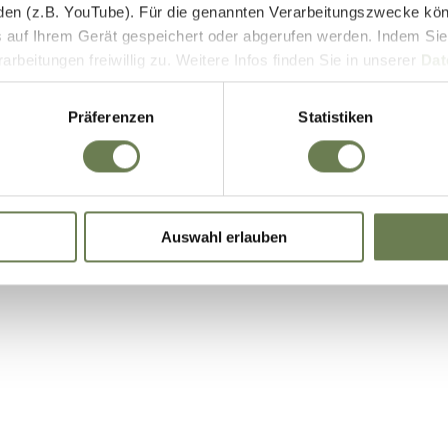
den (z.B. YouTube). Für die genannten Verarbeitungszwecke kö
E-Bike Akkus & Ladegeräte
 auf Ihrem Gerät gespeichert oder abgerufen werden. Indem Sie
beitungen freiwillig zu. Weitere Infos finden Sie in unserer
Dat
 begrenzt auch die Einwilligung zur Datenverarbeitung außerha
it. a) DSGVO), sofern für den entsprechenden Dienst keine Zert
Präferenzen
Statistiken
iegt. In den USA ist es möglich, dass Behörden zu Kontroll- 
bei weder wirksame Rechtsbehelfe noch Betroffenenrechte durch
ie eine Übersicht über alle verwendeten Cookies. Sie können Ihre
Auswahl erlauben