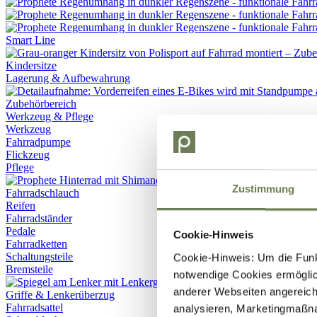
Smart Line
Kindersitze
Lagerung & Aufbewahrung
Werkzeug & Pflege
Werkzeug
Fahrradpumpe
Flickzeug
Pflege
Zustimmung
Fahrradschlauch
Reifen
Fahrradständer
Pedale
Cookie-Hinweis
Fahrradketten
Schaltungsteile
Cookie-Hinweis: Um die Funkt
Bremsteile
notwendige Cookies ermöglic
anderer Webseiten angereich
Griffe & Lenkerüberzug
Fahrradsattel
analysieren, Marketingmaßn