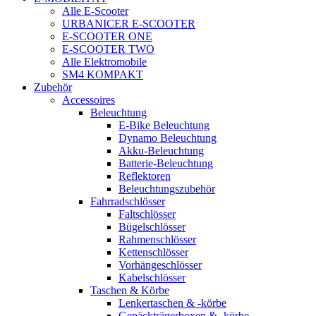
Alle E-Scooter
URBANICER E-SCOOTER
E-SCOOTER ONE
E-SCOOTER TWO
Alle Elektromobile
SM4 KOMPAKT
Zubehör
Accessoires
Beleuchtung
E-Bike Beleuchtung
Dynamo Beleuchtung
Akku-Beleuchtung
Batterie-Beleuchtung
Reflektoren
Beleuchtungszubehör
Fahrradschlösser
Faltschlösser
Bügelschlösser
Rahmenschlösser
Kettenschlösser
Vorhängeschlösser
Kabelschlösser
Taschen & Körbe
Lenkertaschen & -körbe
Gepäckträgerboxen & -körbe