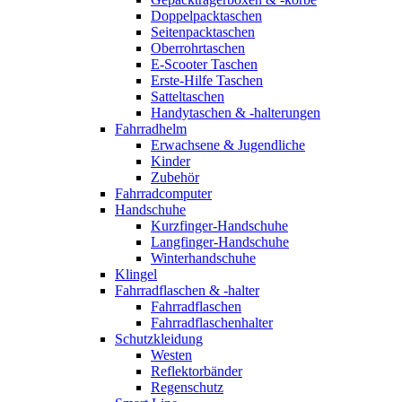
Doppelpacktaschen
Seitenpacktaschen
Oberrohrtaschen
E-Scooter Taschen
Erste-Hilfe Taschen
Satteltaschen
Handytaschen & -halterungen
Fahrradhelm
Erwachsene & Jugendliche
Kinder
Zubehör
Fahrradcomputer
Handschuhe
Kurzfinger-Handschuhe
Langfinger-Handschuhe
Winterhandschuhe
Klingel
Fahrradflaschen & -halter
Fahrradflaschen
Fahrradflaschenhalter
Schutzkleidung
Westen
Reflektorbänder
Regenschutz