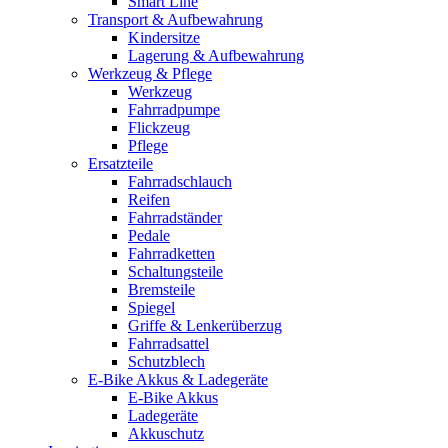
Smart Line
Transport & Aufbewahrung
Kindersitze
Lagerung & Aufbewahrung
Werkzeug & Pflege
Werkzeug
Fahrradpumpe
Flickzeug
Pflege
Ersatzteile
Fahrradschlauch
Reifen
Fahrradständer
Pedale
Fahrradketten
Schaltungsteile
Bremsteile
Spiegel
Griffe & Lenkerüberzug
Fahrradsattel
Schutzblech
E-Bike Akkus & Ladegeräte
E-Bike Akkus
Ladegeräte
Akkuschutz