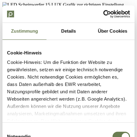
Zustimmung
Details
Über Cookies
Cookie-Hinweis
Cookie-Hinweis: Um die Funktion der Website zu
gewährleisten, setzen wir einige technisch notwendige
Cookies. Nicht notwendige Cookies ermöglichen es,
dass Daten außerhalb des EWR verarbeitet,
Nutzungsprofile gebildet und mit Daten anderer
Webseiten angereichert werden (z.B. Google Analytics).
Außerdem können wir die Nutzung unserer Angebote
analysieren, Marketingmaßnahmen umsetzen und ihren
Erfolg messen. Des Weiteren können Cookies durch
Anbieter externer Medien gesetzt werden (z.B. YouTube).
Einwilligungsauswahl
Für die genannten Verarbeitungszwecke können
Notwendig