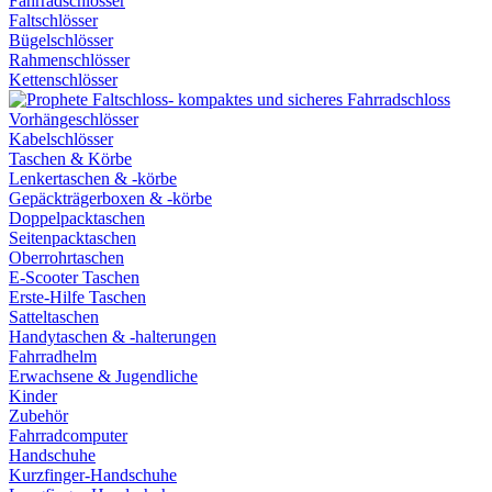
Fahrradschlösser
Faltschlösser
Bügelschlösser
Rahmenschlösser
Kettenschlösser
Vorhängeschlösser
Kabelschlösser
Taschen & Körbe
Lenkertaschen & -körbe
Gepäckträgerboxen & -körbe
Doppelpacktaschen
Seitenpacktaschen
Oberrohrtaschen
E-Scooter Taschen
Erste-Hilfe Taschen
Satteltaschen
Handytaschen & -halterungen
Fahrradhelm
Erwachsene & Jugendliche
Kinder
Zubehör
Fahrradcomputer
Handschuhe
Kurzfinger-Handschuhe