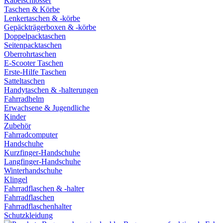
Kabelschlösser
Taschen & Körbe
Lenkertaschen & -körbe
Gepäckträgerboxen & -körbe
Doppelpacktaschen
Seitenpacktaschen
Oberrohrtaschen
E-Scooter Taschen
Erste-Hilfe Taschen
Satteltaschen
Handytaschen & -halterungen
Fahrradhelm
Erwachsene & Jugendliche
Kinder
Zubehör
Fahrradcomputer
Handschuhe
Kurzfinger-Handschuhe
Langfinger-Handschuhe
Winterhandschuhe
Klingel
Fahrradflaschen & -halter
Fahrradflaschen
Fahrradflaschenhalter
Schutzkleidung