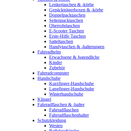
Lenkertaschen & -körbe
Gepäckträgerboxen & -körbe
Doppelpacktaschen
Seitenpacktaschen
Oberrohrtaschen
E-Scooter Taschen
Erste-Hilfe Taschen
Satteltaschen
Handytaschen & -halterungen
Fahrradhelm
Erwachsene & Jugendliche
Kinder
Zubehör
Fahrradcomputer
Handschuhe
Kurzfinger-Handschuhe
Langfinger-Handschuhe
Winterhandschuhe
Klingel
Fahrradflaschen & -halter
Fahrradflaschen
Fahrradflaschenhalter
Schutzkleidung
Westen
Reflektorbänder