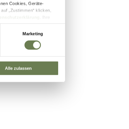
nnen Cookies, Geräte-
 auf „Zustimmen“ klicken,
enschutzerklärung
. Ihre
lb des EWR wie zum Beispiel
ifizierung nach dem EU-US
Marketing
und Überwachungszwecken auf
setzbar sein können. Unter
 Einwilligung zu ganzen
Alle zulassen