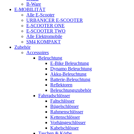
B-Ware
E-MOBILITÄT
Alle E-Scooter
URBANICER E-SCOOTER
E-SCOOTER ONE
E-SCOOTER TWO
Alle Elektromobile
SM4 KOMPAKT
Zubehör
Accessoires
Beleuchtung
E-Bike Beleuchtung
Dynamo Beleuchtung
Akku-Beleuchtung
Batterie-Beleuchtung
Reflektoren
Beleuchtungszubehör
Fahrradschlösser
Faltschlösser
Bügelschlösser
Rahmenschlösser
Kettenschlösser
Vorhängeschlösser
Kabelschlösser
Taschen & Körbe