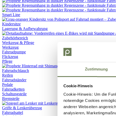
Smart Line
Kindersitze
Lagerung & Aufbewahrung
Werkzeug & Pflege
Werkzeug
Fahrradpumpe
Flickzeug
Pflege
Zustimmung
Fahrradschlauch
Reifen
Fahrradständer
Pedale
Cookie-Hinweis
Fahrradketten
Schaltungsteile
Cookie-Hinweis: Um die Funkt
Bremsteile
notwendige Cookies ermöglic
anderer Webseiten angereich
Griffe & Lenkerüberzug
Fahrradsattel
analysieren, Marketingmaßn