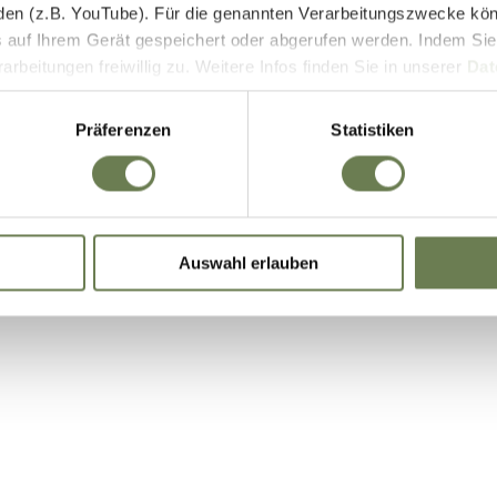
den (z.B. YouTube). Für die genannten Verarbeitungszwecke kö
E-Bike Akkus & Ladegeräte
 auf Ihrem Gerät gespeichert oder abgerufen werden. Indem Sie
beitungen freiwillig zu. Weitere Infos finden Sie in unserer
Dat
 begrenzt auch die Einwilligung zur Datenverarbeitung außerha
it. a) DSGVO), sofern für den entsprechenden Dienst keine Zert
Präferenzen
Statistiken
iegt. In den USA ist es möglich, dass Behörden zu Kontroll- 
bei weder wirksame Rechtsbehelfe noch Betroffenenrechte durch
ie eine Übersicht über alle verwendeten Cookies. Sie können Ihre
Auswahl erlauben