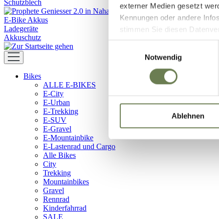
Schutzblech
externer Medien gesetzt wer
Kennungen oder andere Infos
E-Bike Akkus
Ladegeräte
stimmen Sie diesen Datenverar
Akkuschutz
Zustimmung umfasst zeitlich
Einwilligungsauswahl
in den USA (Art. 49 Abs. 1 l
Notwendig
Data Privacy Framework vorl
Bikes
Ihre Daten zugreifen und da
ALLE E-BIKES
dem Link „Details “ finden S
E-City
Kategorien geben.
E-Urban
E-Trekking
Ablehnen
E-SUV
E-Gravel
E-Mountainbike
E-Lastenrad und Cargo
Alle Bikes
City
Trekking
Mountainbikes
Gravel
Rennrad
Kinderfahrrad
SALE