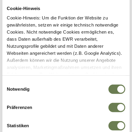
Doppelpacktaschen
Cookie-Hinweis
Seitenpacktaschen
Oberrohrtaschen
Cookie-Hinweis: Um die Funktion der Website zu
E-Scooter Taschen
gewährleisten, setzen wir einige technisch notwendige
Erste-Hilfe Taschen
Satteltaschen
Cookies. Nicht notwendige Cookies ermöglichen es,
Handytaschen & -halterungen
dass Daten außerhalb des EWR verarbeitet,
Fahrradhelm
Nutzungsprofile gebildet und mit Daten anderer
Erwachsene & Jugendliche
Kinder
Webseiten angereichert werden (z.B. Google Analytics).
Zubehör
Außerdem können wir die Nutzung unserer Angebote
Fahrradcomputer
analysieren, Marketingmaßnahmen umsetzen und ihren
Handschuhe
Kurzfinger-Handschuhe
Erfolg messen. Des Weiteren können Cookies durch
Langfinger-Handschuhe
Anbieter externer Medien gesetzt werden (z.B. YouTube).
Einwilligungsauswahl
Winterhandschuhe
Für die genannten Verarbeitungszwecke können
Notwendig
Klingel
Fahrradflaschen & -halter
Cookies, Geräte-Kennungen oder andere Infos auf Ihrem
Fahrradflaschen
Gerät gespeichert oder abgerufen werden. Indem Sie auf
Fahrradflaschenhalter
Präferenzen
„Zustimmen“ klicken, stimmen Sie diesen
Schutzkleidung
Westen
Datenverarbeitungen freiwillig zu. Weitere Infos finden
Reflektorbänder
Sie in unserer
Datenschutzerklärung
. Ihre Zustimmung
Statistiken
Regenschutz
umfasst zeitlich begrenzt auch die Einwilligung zur