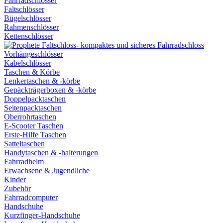
Fahrradschlösser
Faltschlösser
Bügelschlösser
Rahmenschlösser
Kettenschlösser
Vorhängeschlösser
Kabelschlösser
Taschen & Körbe
Lenkertaschen & -körbe
Gepäckträgerboxen & -körbe
Doppelpacktaschen
Seitenpacktaschen
Oberrohrtaschen
E-Scooter Taschen
Erste-Hilfe Taschen
Satteltaschen
Handytaschen & -halterungen
Fahrradhelm
Erwachsene & Jugendliche
Kinder
Zubehör
Fahrradcomputer
Handschuhe
Kurzfinger-Handschuhe