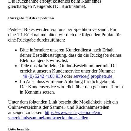
Die Rücknahme erfolgt kostenlos beim Kauf eines
gleichartigen Neugeräts (1:1 Rücknahme).
Rückgabe mit der Spedition
Pedelec-Bikes werden von uns per Spedition versandt. Für
eine 1:1 Rücknahme bitten wir dich die folgenden Punkte für
eine Rückgabe durchzuführen:
Bitte informiere unseren Kundendienst nach Erhalt
deiner Bestellbestätigung, dass du die Rückgabe deines
Elektroaltgeräts wünschst.
Teile uns dafür deine Online-Bestellnummer mit. Du
erreichst unseren Kundenservice unter der Nummer
+
49 (0) 5242 4108 930
oder
service@prophete.de
Im Anschluss wird eine Abholung für dich gebucht.
Der Kundenservice wird dich über den genauen Termin
in Kenntnis setzen.
Unter dem folgenden Link besteht die Möglichkeit, sich ein
Onlineverzeichnis der Sammel- und Rücknahmestellen
anzeigen zu lassen:
https://www.ear-system.de/ear-
verzeichnis/sammel-und-ruecknahmestellen
.
Bitte beachte: