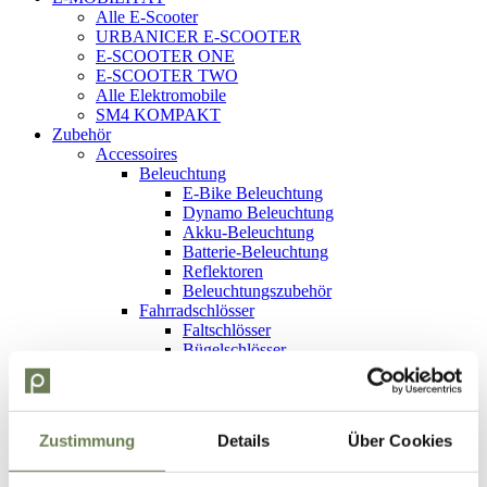
Alle E-Scooter
URBANICER E-SCOOTER
E-SCOOTER ONE
E-SCOOTER TWO
Alle Elektromobile
SM4 KOMPAKT
Zubehör
Accessoires
Beleuchtung
E-Bike Beleuchtung
Dynamo Beleuchtung
Akku-Beleuchtung
Batterie-Beleuchtung
Reflektoren
Beleuchtungszubehör
Fahrradschlösser
Faltschlösser
Bügelschlösser
Rahmenschlösser
Kettenschlösser
Vorhängeschlösser
Kabelschlösser
Zustimmung
Details
Über Cookies
Taschen & Körbe
Lenkertaschen & -körbe
Gepäckträgerboxen & -körbe