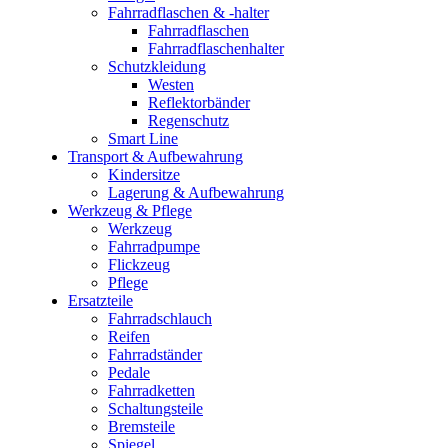
Fahrradflaschen & -halter
Fahrradflaschen
Fahrradflaschenhalter
Schutzkleidung
Westen
Reflektorbänder
Regenschutz
Smart Line
Transport & Aufbewahrung
Kindersitze
Lagerung & Aufbewahrung
Werkzeug & Pflege
Werkzeug
Fahrradpumpe
Flickzeug
Pflege
Ersatzteile
Fahrradschlauch
Reifen
Fahrradständer
Pedale
Fahrradketten
Schaltungsteile
Bremsteile
Spiegel