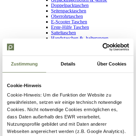
Doppelpacktaschen
Seitenpacktaschen
Oberrohrtaschen
E-Scooter Taschen
Erste-Hilfe Taschen
Satteltaschen
Handytaschen & -halterungen
Fahrradhelm
Erwachsene & Jugendliche
Kinder
Zubehör
Zustimmung
Details
Über Cookies
Fahrradcomputer
Handschuhe
Kurzfinger-Handschuhe
Langfinger-Handschuhe
Cookie-Hinweis
Winterhandschuhe
Klingel
Cookie-Hinweis: Um die Funktion der Website zu
Fahrradflaschen & -halter
gewährleisten, setzen wir einige technisch notwendige
Fahrradflaschen
Fahrradflaschenhalter
Cookies. Nicht notwendige Cookies ermöglichen es,
Schutzkleidung
dass Daten außerhalb des EWR verarbeitet,
Westen
Nutzungsprofile gebildet und mit Daten anderer
Reflektorbänder
Regenschutz
Webseiten angereichert werden (z.B. Google Analytics).