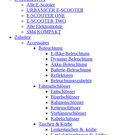
Alle E-Scooter
URBANICER E-SCOOTER
E-SCOOTER ONE
E-SCOOTER TWO
Alle Elektromobile
SM4 KOMPAKT
Zubehör
Accessoires
Beleuchtung
E-Bike Beleuchtung
Dynamo Beleuchtung
Akku-Beleuchtung
Batterie-Beleuchtung
Reflektoren
Beleuchtungszubehör
Fahrradschlösser
Faltschlösser
Bügelschlösser
Rahmenschlösser
Kettenschlösser
Vorhängeschlösser
Kabelschlösser
Taschen & Körbe
Lenkertaschen & -körbe
Gepäckträgerboxen & -körbe