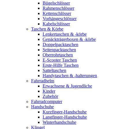
Bügelschlösser
Rahmenschlösser
Kettenschlösser
Vorhängeschlösser
Kabelschlösser
Taschen & Körbe
Lenkertaschen & -körbe
Gepäckträgerboxen & -körbe
Doppelpacktaschen
Seitenpacktaschen
Oberrohrtaschen
E-Scooter Taschen
Erste-Hilfe Taschen
Satteltaschen
Handytaschen & -halterungen
Fahrradhelm
Erwachsene & Jugendliche
Kinder
Zubehör
Fahrradcomputer
Handschuhe
Kurzfinger-Handschuhe
Langfinger-Handschuhe
Winterhandschuhe
Klingel