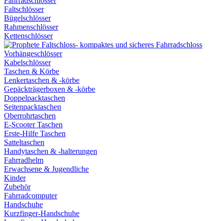
Fahrradschlösser
Faltschlösser
Bügelschlösser
Rahmenschlösser
Kettenschlösser
Vorhängeschlösser
Kabelschlösser
Taschen & Körbe
Lenkertaschen & -körbe
Gepäckträgerboxen & -körbe
Doppelpacktaschen
Seitenpacktaschen
Oberrohrtaschen
E-Scooter Taschen
Erste-Hilfe Taschen
Satteltaschen
Handytaschen & -halterungen
Fahrradhelm
Erwachsene & Jugendliche
Kinder
Zubehör
Fahrradcomputer
Handschuhe
Kurzfinger-Handschuhe