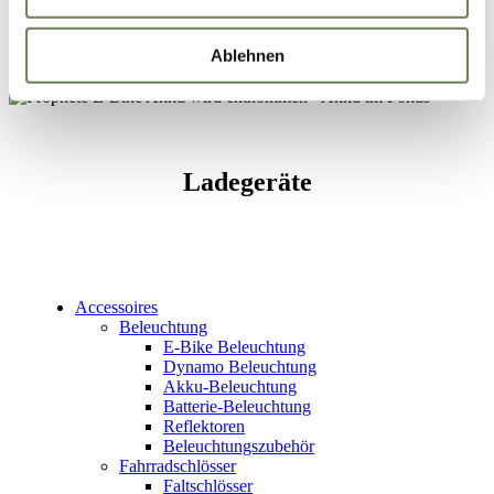
Inspirationen
Link „Details “ finden Sie eine Übersicht über alle
Service
verwendeten Cookies. Sie können Ihre Einwilligung zu
Ablehnen
ganzen Kategorien geben.
Mein Konto
Ladegeräte
Accessoires
Beleuchtung
E-Bike Beleuchtung
Dynamo Beleuchtung
Akku-Beleuchtung
Batterie-Beleuchtung
Reflektoren
Beleuchtungszubehör
Fahrradschlösser
Faltschlösser