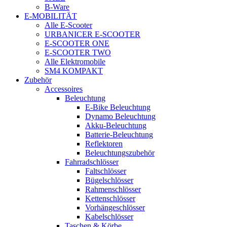
B-Ware
E-MOBILITÄT
Alle E-Scooter
URBANICER E-SCOOTER
E-SCOOTER ONE
E-SCOOTER TWO
Alle Elektromobile
SM4 KOMPAKT
Zubehör
Accessoires
Beleuchtung
E-Bike Beleuchtung
Dynamo Beleuchtung
Akku-Beleuchtung
Batterie-Beleuchtung
Reflektoren
Beleuchtungszubehör
Fahrradschlösser
Faltschlösser
Bügelschlösser
Rahmenschlösser
Kettenschlösser
Vorhängeschlösser
Kabelschlösser
Taschen & Körbe