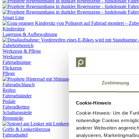
Smart Line
Kindersitze
Lagerung & Aufbewahrung
Werkzeug & Pflege
Werkzeug
Fahrradpumpe
Flickzeug
Pflege
Zustimmung
Fahrradschlauch
Reifen
Fahrradständer
Pedale
Cookie-Hinweis
Fahrradketten
Schaltungsteile
Cookie-Hinweis: Um die Funkt
Bremsteile
notwendige Cookies ermöglic
anderer Webseiten angereich
Griffe & Lenkerüberzug
Fahrradsattel
analysieren, Marketingmaßn