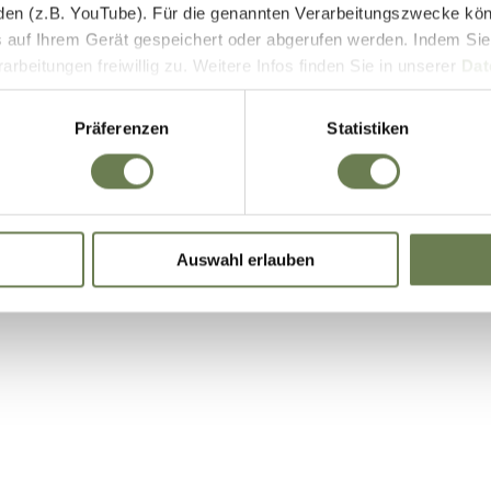
den (z.B. YouTube). Für die genannten Verarbeitungszwecke kö
E-Bike Akkus & Ladegeräte
 auf Ihrem Gerät gespeichert oder abgerufen werden. Indem Sie
beitungen freiwillig zu. Weitere Infos finden Sie in unserer
Dat
 begrenzt auch die Einwilligung zur Datenverarbeitung außerha
it. a) DSGVO), sofern für den entsprechenden Dienst keine Zert
Präferenzen
Statistiken
iegt. In den USA ist es möglich, dass Behörden zu Kontroll- 
bei weder wirksame Rechtsbehelfe noch Betroffenenrechte durch
ie eine Übersicht über alle verwendeten Cookies. Sie können Ihre
Auswahl erlauben