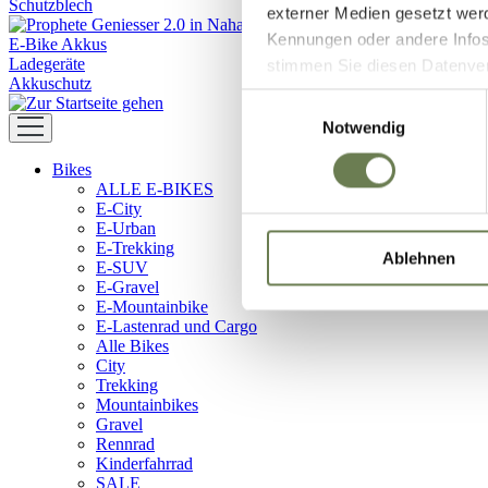
Schutzblech
externer Medien gesetzt wer
Kennungen oder andere Infos
E-Bike Akkus
Ladegeräte
stimmen Sie diesen Datenverar
Akkuschutz
Zustimmung umfasst zeitlich
Einwilligungsauswahl
in den USA (Art. 49 Abs. 1 l
Notwendig
Data Privacy Framework vorl
Bikes
Ihre Daten zugreifen und da
ALLE E-BIKES
dem Link „Details “ finden S
E-City
Kategorien geben.
E-Urban
E-Trekking
Ablehnen
E-SUV
E-Gravel
E-Mountainbike
E-Lastenrad und Cargo
Alle Bikes
City
Trekking
Mountainbikes
Gravel
Rennrad
Kinderfahrrad
SALE