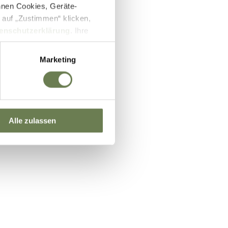
nnen Cookies, Geräte-
 auf „Zustimmen“ klicken,
enschutzerklärung
. Ihre
lb des EWR wie zum Beispiel
ifizierung nach dem EU-US
Marketing
und Überwachungszwecken auf
setzbar sein können. Unter
 Einwilligung zu ganzen
Alle zulassen