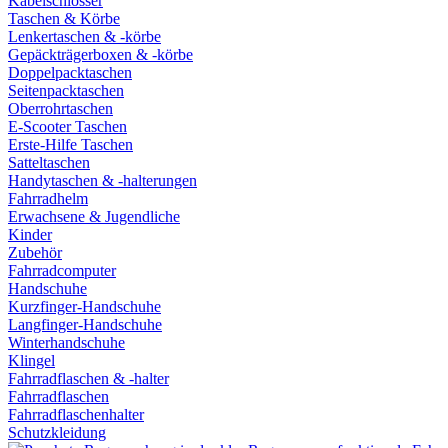
Kabelschlösser
Taschen & Körbe
Lenkertaschen & -körbe
Gepäckträgerboxen & -körbe
Doppelpacktaschen
Seitenpacktaschen
Oberrohrtaschen
E-Scooter Taschen
Erste-Hilfe Taschen
Satteltaschen
Handytaschen & -halterungen
Fahrradhelm
Erwachsene & Jugendliche
Kinder
Zubehör
Fahrradcomputer
Handschuhe
Kurzfinger-Handschuhe
Langfinger-Handschuhe
Winterhandschuhe
Klingel
Fahrradflaschen & -halter
Fahrradflaschen
Fahrradflaschenhalter
Schutzkleidung