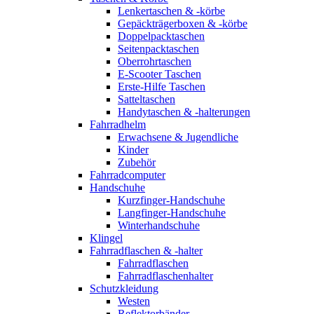
Lenkertaschen & -körbe
Gepäckträgerboxen & -körbe
Doppelpacktaschen
Seitenpacktaschen
Oberrohrtaschen
E-Scooter Taschen
Erste-Hilfe Taschen
Satteltaschen
Handytaschen & -halterungen
Fahrradhelm
Erwachsene & Jugendliche
Kinder
Zubehör
Fahrradcomputer
Handschuhe
Kurzfinger-Handschuhe
Langfinger-Handschuhe
Winterhandschuhe
Klingel
Fahrradflaschen & -halter
Fahrradflaschen
Fahrradflaschenhalter
Schutzkleidung
Westen
Reflektorbänder