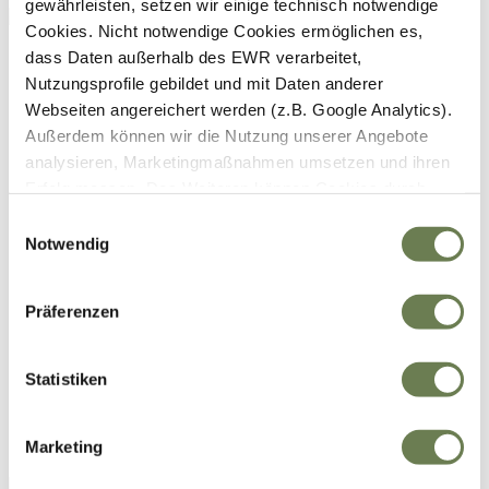
gewährleisten, setzen wir einige technisch notwendige
Cookies. Nicht notwendige Cookies ermöglichen es,
dass Daten außerhalb des EWR verarbeitet,
Nutzungsprofile gebildet und mit Daten anderer
Webseiten angereichert werden (z.B. Google Analytics).
Außerdem können wir die Nutzung unserer Angebote
analysieren, Marketingmaßnahmen umsetzen und ihren
Erfolg messen. Des Weiteren können Cookies durch
Anbieter externer Medien gesetzt werden (z.B. YouTube).
Einwilligungsauswahl
Für die genannten Verarbeitungszwecke können
Notwendig
Cookies, Geräte-Kennungen oder andere Infos auf Ihrem
Gerät gespeichert oder abgerufen werden. Indem Sie auf
Präferenzen
„Zustimmen“ klicken, stimmen Sie diesen
Datenverarbeitungen freiwillig zu. Weitere Infos finden
Sie in unserer
Datenschutzerklärung
. Ihre Zustimmung
Statistiken
umfasst zeitlich begrenzt auch die Einwilligung zur
Datenverarbeitung außerhalb des EWR wie zum Beispiel
Marketing
in den USA (Art. 49 Abs. 1 lit. a) DSGVO), sofern für den
entsprechenden Dienst keine Zertifizierung nach dem