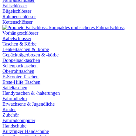
Fahrradschlösser
Faltschlösser
Bügelschlösser
Rahmenschlösser
Kettenschlösser
Vorhängeschlösser
Kabelschlösser
Taschen & Körbe
Lenkertaschen & -körbe
Gepäckträgerboxen & -körbe
Doppelpacktaschen
Seitenpacktaschen
Oberrohrtaschen
E-Scooter Taschen
Erste-Hilfe Taschen
Satteltaschen
Handytaschen & -halterungen
Fahrradhelm
Erwachsene & Jugendliche
Kinder
Zubehör
Fahrradcomputer
Handschuhe
Kurzfinger-Handschuhe