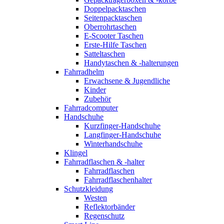
Doppelpacktaschen
Seitenpacktaschen
Oberrohrtaschen
E-Scooter Taschen
Erste-Hilfe Taschen
Satteltaschen
Handytaschen & -halterungen
Fahrradhelm
Erwachsene & Jugendliche
Kinder
Zubehör
Fahrradcomputer
Handschuhe
Kurzfinger-Handschuhe
Langfinger-Handschuhe
Winterhandschuhe
Klingel
Fahrradflaschen & -halter
Fahrradflaschen
Fahrradflaschenhalter
Schutzkleidung
Westen
Reflektorbänder
Regenschutz