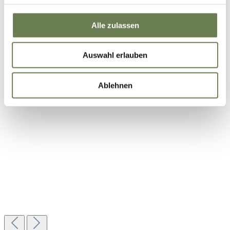
EU-US Data Privacy Framework vorliegt. In den USA ist
es möglich, dass Behörden zu Kontroll- und
Alle zulassen
Überwachungszwecken auf Ihre Daten zugreifen und
dabei weder wirksame Rechtsbehelfe noch
Auswahl erlauben
Betroffenenrechte durchsetzbar sein können. Unter dem
Link „Details “ finden Sie eine Übersicht über alle
verwendeten Cookies. Sie können Ihre Einwilligung zu
Ablehnen
ganzen Kategorien geben.