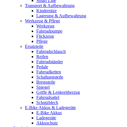
Smart Line
Transport & Aufbewahrung
Kindersitze
Lagerung & Aufbewahrung
Werkzeug & Pflege
Werkzeug
Fahrradpumpe
Flickzeug
Pflege
Ersatzteile
Fahrradschlauch
Reifen
Fahrradständer
Pedale
Fahrradketten
Schaltungsteile
Bremsteile
Spiegel
Griffe & Lenkerüberzug
Fahrradsattel
Schutzblech
E-Bike Akkus & Ladegeräte
E-Bike Akkus
Ladegeräte
Akkuschutz