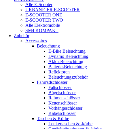
Alle E-Scooter
URBANICER E-SCOOTER
E-SCOOTER ONE
E-SCOOTER TWO
Alle Elektromobile
SM4 KOMPAKT
Zubehör
Accessoires
Beleuchtung
E-Bike Beleuchtung
Dynamo Beleuchtung
Akku-Beleuchtung
Batterie-Beleuchtung
Reflektoren
Beleuchtungszubehör
Fahrradschlösser
Faltschlösser
Bügelschlösser
Rahmenschlösser
Kettenschlösser
Vorhängeschlösser
Kabelschlösser
Taschen & Körbe
Lenkertaschen & -körbe
Gepäckträgerboxen & -körbe