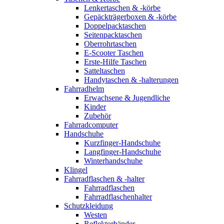
Lenkertaschen & -körbe
Gepäckträgerboxen & -körbe
Doppelpacktaschen
Seitenpacktaschen
Oberrohrtaschen
E-Scooter Taschen
Erste-Hilfe Taschen
Satteltaschen
Handytaschen & -halterungen
Fahrradhelm
Erwachsene & Jugendliche
Kinder
Zubehör
Fahrradcomputer
Handschuhe
Kurzfinger-Handschuhe
Langfinger-Handschuhe
Winterhandschuhe
Klingel
Fahrradflaschen & -halter
Fahrradflaschen
Fahrradflaschenhalter
Schutzkleidung
Westen
Reflektorbänder