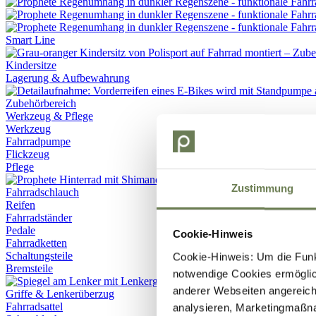
Smart Line
Kindersitze
Lagerung & Aufbewahrung
Werkzeug & Pflege
Werkzeug
Fahrradpumpe
Flickzeug
Pflege
Zustimmung
Fahrradschlauch
Reifen
Fahrradständer
Pedale
Cookie-Hinweis
Fahrradketten
Schaltungsteile
Cookie-Hinweis: Um die Funkt
Bremsteile
notwendige Cookies ermöglic
anderer Webseiten angereich
Griffe & Lenkerüberzug
Fahrradsattel
analysieren, Marketingmaßn