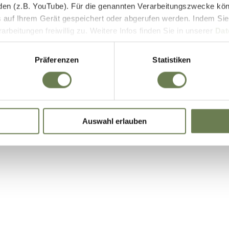
den (z.B. YouTube). Für die genannten Verarbeitungszwecke kö
E-Bike Akkus & Ladegeräte
 auf Ihrem Gerät gespeichert oder abgerufen werden. Indem Sie
beitungen freiwillig zu. Weitere Infos finden Sie in unserer
Dat
 begrenzt auch die Einwilligung zur Datenverarbeitung außerha
it. a) DSGVO), sofern für den entsprechenden Dienst keine Zert
Präferenzen
Statistiken
iegt. In den USA ist es möglich, dass Behörden zu Kontroll- 
bei weder wirksame Rechtsbehelfe noch Betroffenenrechte durch
ie eine Übersicht über alle verwendeten Cookies. Sie können Ihre
Auswahl erlauben