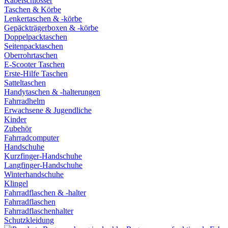
Kabelschlösser
Taschen & Körbe
Lenkertaschen & -körbe
Gepäckträgerboxen & -körbe
Doppelpacktaschen
Seitenpacktaschen
Oberrohrtaschen
E-Scooter Taschen
Erste-Hilfe Taschen
Satteltaschen
Handytaschen & -halterungen
Fahrradhelm
Erwachsene & Jugendliche
Kinder
Zubehör
Fahrradcomputer
Handschuhe
Kurzfinger-Handschuhe
Langfinger-Handschuhe
Winterhandschuhe
Klingel
Fahrradflaschen & -halter
Fahrradflaschen
Fahrradflaschenhalter
Schutzkleidung