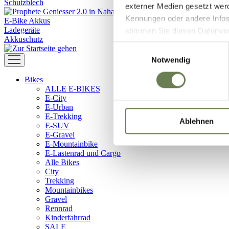
Schutzblech
externer Medien gesetzt wer
Kennungen oder andere Infos
E-Bike Akkus
Ladegeräte
stimmen Sie diesen Datenverar
Akkuschutz
Zustimmung umfasst zeitlich
Einwilligungsauswahl
in den USA (Art. 49 Abs. 1 l
Notwendig
Data Privacy Framework vorl
Bikes
Ihre Daten zugreifen und da
ALLE E-BIKES
dem Link „Details “ finden S
E-City
Kategorien geben.
E-Urban
E-Trekking
Ablehnen
E-SUV
E-Gravel
E-Mountainbike
E-Lastenrad und Cargo
Alle Bikes
City
Trekking
Mountainbikes
Gravel
Rennrad
Kinderfahrrad
SALE