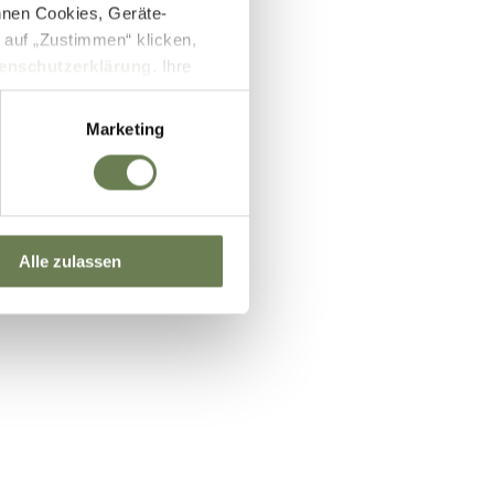
nnen Cookies, Geräte-
 auf „Zustimmen“ klicken,
enschutzerklärung
. Ihre
lb des EWR wie zum Beispiel
ifizierung nach dem EU-US
Marketing
und Überwachungszwecken auf
setzbar sein können. Unter
 Einwilligung zu ganzen
Alle zulassen