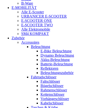
B-Ware
E-MOBILITÄT
Alle E-Scooter
URBANICER E-SCOOTER
E-SCOOTER ONE
E-SCOOTER TWO
Alle Elektromobile
SM4 KOMPAKT
Zubehör
Accessoires
Beleuchtung
E-Bike Beleuchtung
Dynamo Beleuchtung
Akku-Beleuchtung
Batterie-Beleuchtung
Reflektoren
Beleuchtungszubehör
Fahrradschlösser
Faltschlösser
Bügelschlösser
Rahmenschlösser
Kettenschlösser
Vorhängeschlösser
Kabelschlösser
Taschen & Körbe