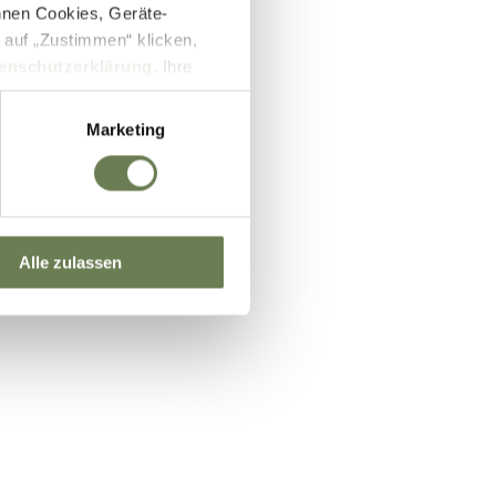
nnen Cookies, Geräte-
 auf „Zustimmen“ klicken,
enschutzerklärung
. Ihre
lb des EWR wie zum Beispiel
ifizierung nach dem EU-US
Marketing
und Überwachungszwecken auf
setzbar sein können. Unter
 Einwilligung zu ganzen
Alle zulassen