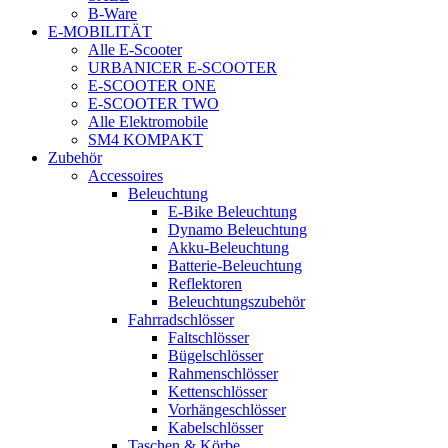
B-Ware
E-MOBILITÄT
Alle E-Scooter
URBANICER E-SCOOTER
E-SCOOTER ONE
E-SCOOTER TWO
Alle Elektromobile
SM4 KOMPAKT
Zubehör
Accessoires
Beleuchtung
E-Bike Beleuchtung
Dynamo Beleuchtung
Akku-Beleuchtung
Batterie-Beleuchtung
Reflektoren
Beleuchtungszubehör
Fahrradschlösser
Faltschlösser
Bügelschlösser
Rahmenschlösser
Kettenschlösser
Vorhängeschlösser
Kabelschlösser
Taschen & Körbe