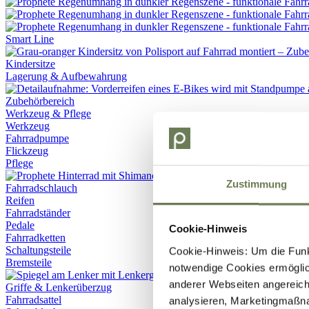
Smart Line
Kindersitze
Lagerung & Aufbewahrung
Werkzeug & Pflege
Werkzeug
Fahrradpumpe
Flickzeug
Pflege
Zustimmung
Fahrradschlauch
Reifen
Fahrradständer
Pedale
Cookie-Hinweis
Fahrradketten
Schaltungsteile
Cookie-Hinweis: Um die Funkt
Bremsteile
notwendige Cookies ermöglic
anderer Webseiten angereich
Griffe & Lenkerüberzug
Fahrradsattel
analysieren, Marketingmaßn