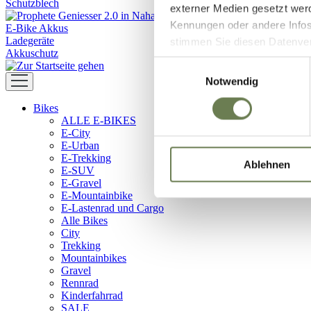
Schutzblech
externer Medien gesetzt wer
Kennungen oder andere Infos
E-Bike Akkus
Ladegeräte
stimmen Sie diesen Datenverar
Akkuschutz
Zustimmung umfasst zeitlich
Einwilligungsauswahl
in den USA (Art. 49 Abs. 1 l
Notwendig
Data Privacy Framework vorl
Bikes
Ihre Daten zugreifen und da
ALLE E-BIKES
dem Link „Details “ finden S
E-City
Kategorien geben.
E-Urban
E-Trekking
Ablehnen
E-SUV
E-Gravel
E-Mountainbike
E-Lastenrad und Cargo
Alle Bikes
City
Trekking
Mountainbikes
Gravel
Rennrad
Kinderfahrrad
SALE