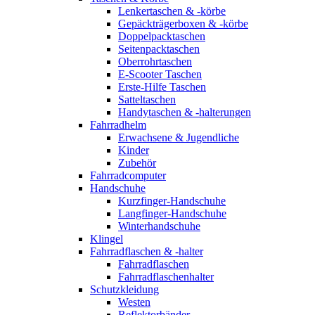
Lenkertaschen & -körbe
Gepäckträgerboxen & -körbe
Doppelpacktaschen
Seitenpacktaschen
Oberrohrtaschen
E-Scooter Taschen
Erste-Hilfe Taschen
Satteltaschen
Handytaschen & -halterungen
Fahrradhelm
Erwachsene & Jugendliche
Kinder
Zubehör
Fahrradcomputer
Handschuhe
Kurzfinger-Handschuhe
Langfinger-Handschuhe
Winterhandschuhe
Klingel
Fahrradflaschen & -halter
Fahrradflaschen
Fahrradflaschenhalter
Schutzkleidung
Westen
Reflektorbänder