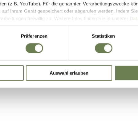
den (z.B. YouTube). Für die genannten Verarbeitungszwecke kö
E-Bike Akkus & Ladegeräte
 auf Ihrem Gerät gespeichert oder abgerufen werden. Indem Sie
beitungen freiwillig zu. Weitere Infos finden Sie in unserer
Dat
 begrenzt auch die Einwilligung zur Datenverarbeitung außerha
it. a) DSGVO), sofern für den entsprechenden Dienst keine Zert
Präferenzen
Statistiken
iegt. In den USA ist es möglich, dass Behörden zu Kontroll- 
bei weder wirksame Rechtsbehelfe noch Betroffenenrechte durch
ie eine Übersicht über alle verwendeten Cookies. Sie können Ihre
Auswahl erlauben