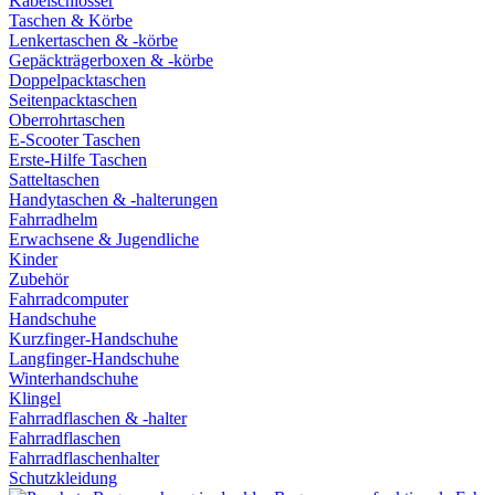
Kabelschlösser
Taschen & Körbe
Lenkertaschen & -körbe
Gepäckträgerboxen & -körbe
Doppelpacktaschen
Seitenpacktaschen
Oberrohrtaschen
E-Scooter Taschen
Erste-Hilfe Taschen
Satteltaschen
Handytaschen & -halterungen
Fahrradhelm
Erwachsene & Jugendliche
Kinder
Zubehör
Fahrradcomputer
Handschuhe
Kurzfinger-Handschuhe
Langfinger-Handschuhe
Winterhandschuhe
Klingel
Fahrradflaschen & -halter
Fahrradflaschen
Fahrradflaschenhalter
Schutzkleidung