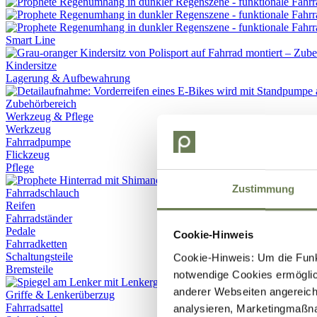
Smart Line
Kindersitze
Lagerung & Aufbewahrung
Werkzeug & Pflege
Werkzeug
Fahrradpumpe
Flickzeug
Pflege
Zustimmung
Fahrradschlauch
Reifen
Fahrradständer
Pedale
Cookie-Hinweis
Fahrradketten
Schaltungsteile
Cookie-Hinweis: Um die Funkt
Bremsteile
notwendige Cookies ermöglic
anderer Webseiten angereich
Griffe & Lenkerüberzug
Fahrradsattel
analysieren, Marketingmaßn