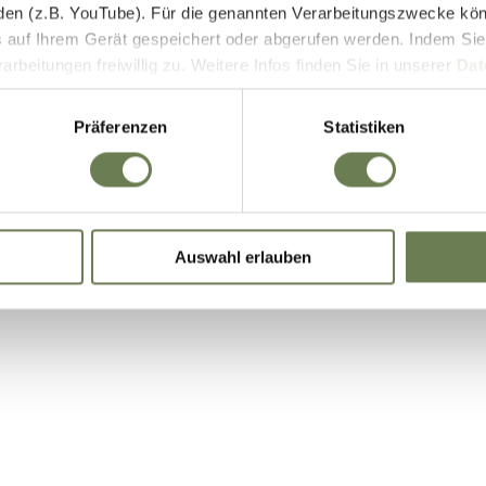
den (z.B. YouTube). Für die genannten Verarbeitungszwecke kö
E-Bike Akkus & Ladegeräte
 auf Ihrem Gerät gespeichert oder abgerufen werden. Indem Sie
beitungen freiwillig zu. Weitere Infos finden Sie in unserer
Dat
 begrenzt auch die Einwilligung zur Datenverarbeitung außerha
it. a) DSGVO), sofern für den entsprechenden Dienst keine Zert
Präferenzen
Statistiken
iegt. In den USA ist es möglich, dass Behörden zu Kontroll- 
bei weder wirksame Rechtsbehelfe noch Betroffenenrechte durch
ie eine Übersicht über alle verwendeten Cookies. Sie können Ihre
Auswahl erlauben