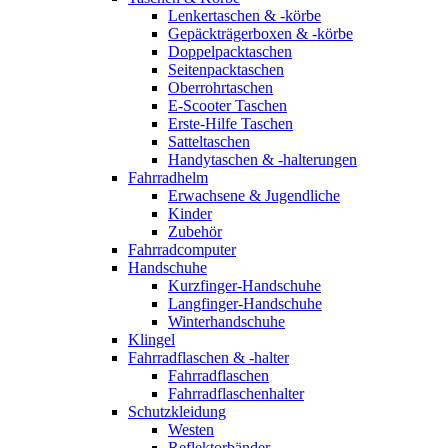
Lenkertaschen & -körbe
Gepäckträgerboxen & -körbe
Doppelpacktaschen
Seitenpacktaschen
Oberrohrtaschen
E-Scooter Taschen
Erste-Hilfe Taschen
Satteltaschen
Handytaschen & -halterungen
Fahrradhelm
Erwachsene & Jugendliche
Kinder
Zubehör
Fahrradcomputer
Handschuhe
Kurzfinger-Handschuhe
Langfinger-Handschuhe
Winterhandschuhe
Klingel
Fahrradflaschen & -halter
Fahrradflaschen
Fahrradflaschenhalter
Schutzkleidung
Westen
Reflektorbänder