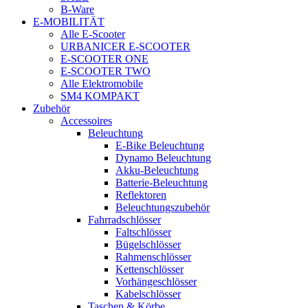
B-Ware
E-MOBILITÄT
Alle E-Scooter
URBANICER E-SCOOTER
E-SCOOTER ONE
E-SCOOTER TWO
Alle Elektromobile
SM4 KOMPAKT
Zubehör
Accessoires
Beleuchtung
E-Bike Beleuchtung
Dynamo Beleuchtung
Akku-Beleuchtung
Batterie-Beleuchtung
Reflektoren
Beleuchtungszubehör
Fahrradschlösser
Faltschlösser
Bügelschlösser
Rahmenschlösser
Kettenschlösser
Vorhängeschlösser
Kabelschlösser
Taschen & Körbe