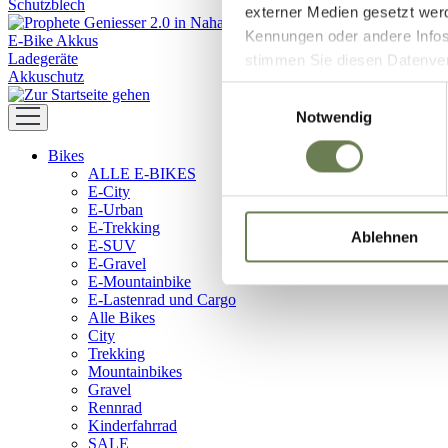
Schutzblech
externer Medien gesetzt wer
Kennungen oder andere Infos
E-Bike Akkus
Ladegeräte
stimmen Sie diesen Datenverar
Akkuschutz
Zustimmung umfasst zeitlich
Einwilligungsauswahl
in den USA (Art. 49 Abs. 1 l
Notwendig
Data Privacy Framework vorl
Bikes
Ihre Daten zugreifen und da
ALLE E-BIKES
dem Link „Details “ finden S
E-City
Kategorien geben.
E-Urban
E-Trekking
Ablehnen
E-SUV
E-Gravel
E-Mountainbike
E-Lastenrad und Cargo
Alle Bikes
City
Trekking
Mountainbikes
Gravel
Rennrad
Kinderfahrrad
SALE