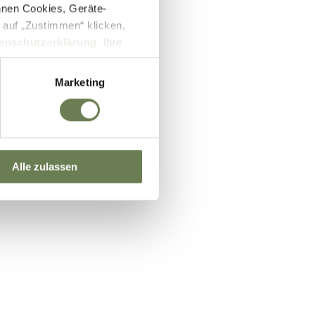
nnen Cookies, Geräte-
 auf „Zustimmen“ klicken,
enschutzerklärung
. Ihre
lb des EWR wie zum Beispiel
ifizierung nach dem EU-US
Marketing
und Überwachungszwecken auf
setzbar sein können. Unter
 Einwilligung zu ganzen
Alle zulassen