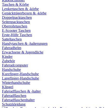
Kabelschlösser
Taschen & Körbe
Lenkertaschen & -körbe
Gepäckträgerboxen & -körbe
Doppelpacktaschen
Seitenpacktaschen
Oberrohrtaschen
E-Scooter Taschen
Erste-Hilfe Taschen
Satteltaschen
Handytaschen & -halterungen
Fahrradhelm
Erwachsene & Jugendliche
Kinder
Zubehör
Fahrradcomputer
Handschuhe
Kurzfinger-Handschuhe
Langfinger-Handschuhe
Winterhandschuhe
Klingel
Fahrradflaschen & -halter
Fahrradflaschen
Fahrradflaschenhalter
Schutzkleidung